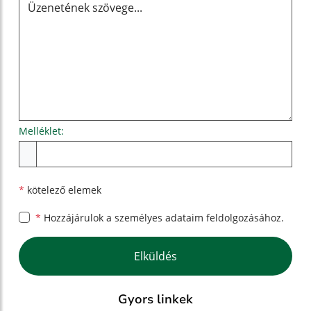
Melléklet:
Melléklet
*
kötelező elemek
*
Hozzájárulok a személyes
adataim feldolgozásához.
Google reCaptcha Response
Elküldés
Gyors linkek