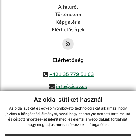
A faluról
Történelem
Képgaléria
Elérhetőségek
Elérhetőség
+421 35 779 51 03
info@cicov.sk
Az oldal sütiket használ
Az oldal sütiket és egyéb nyomkövető technológiákat alkalmaz, hogy
használja ki a legfrissebb információk követését az RSS funkcióval
,
javítsa a böngészési élményét, azzal hogy személyre szabott tartalmakat
és célzott hirdetéseket jelenít meg, és elemzi a weboldalunk forgalmát,
ECHELON 2 CMS rendszer (tartalomkezelő rendszer),
Honlaptérkép
,
hogy megtudjuk honnan érkeztek a látogatóink.
Internetes portál
,
webhosting
,
webex.digital, s.r.o.
,
Domain-ek
,
Domain
regisztráció
,
spoločnosť webex.digital, s.r.o.
,
Webmester