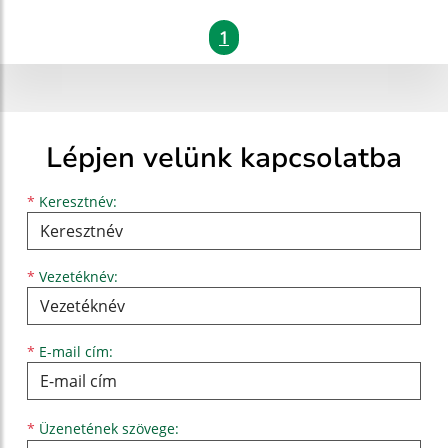
1
Lépjen velünk kapcsolatba
Keresztnév
Vezetéknév
E-mail cím
*
Keresztnév:
*
Vezetéknév:
*
E-mail cím:
Üzenetének szövege...
*
Üzenetének szövege: