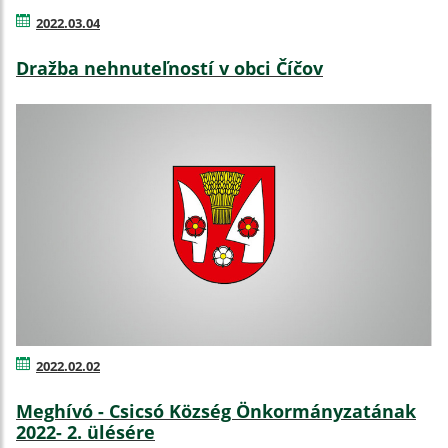
2022.03.04
Dražba nehnuteľností v obci Číčov
2022.02.02
Meghívó - Csicsó Község Önkormányzatának
2022- 2. ülésére