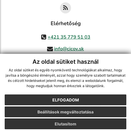
Elérhetőség
+421 35 779 51 03
info@cicov.sk
Az oldal sütiket használ
Az oldal sütiket és egyéb nyomkövető technológiákat alkalmaz, hogy
használja ki a legfrissebb információk követését az RSS funkcióval
,
javítsa a böngészési élményét, azzal hogy személyre szabott tartalmakat
ECHELON 2 CMS rendszer (tartalomkezelő rendszer),
Honlaptérkép
,
és célzott hirdetéseket jelenít meg, és elemzi a weboldalunk forgalmát,
hogy megtudjuk honnan érkeztek a látogatóink.
Internetes portál
,
webhosting
,
webex.digital, s.r.o.
,
Domain-ek
,
Domain
regisztráció
,
spoločnosť webex.digital, s.r.o.
,
Webmester
ELFOGADOM
A legutolsó frissítés időpontja:
03.08.2026
Beállítások megváltoztatása
Nyomtatás
|
Hozzáférési nyilatkozat
Szerzői jogok
|
Cookie-k
Elutasítom