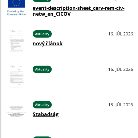
event-description-sheet_cerv-rem-civ-
netw_en_CICOV
16. JÚL 2026
Aktuality
nový článok
16. JÚL 2026
Aktuality
13. JÚL 2026
Aktuality
Szabadság