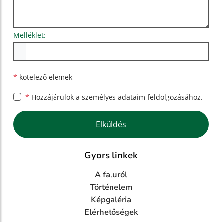
Melléklet:
Melléklet
*
kötelező elemek
*
Hozzájárulok a személyes
adataim feldolgozásához.
Google reCaptcha Response
Elküldés
Gyors linkek
A faluról
Történelem
Képgaléria
Elérhetőségek