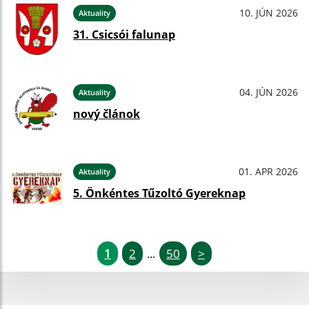
10. JÚN 2026
Aktuality
31. Csicsói falunap
04. JÚN 2026
Aktuality
nový článok
01. APR 2026
Aktuality
5. Önkéntes Tűzoltó Gyereknap
1
2
50
>
...