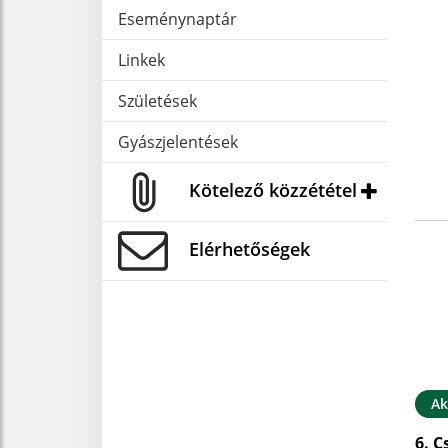
Eseménynaptár
Linkek
Születések
Gyászjelentések
Kötelező közzététel
Elérhetőségek
Ak
6. C