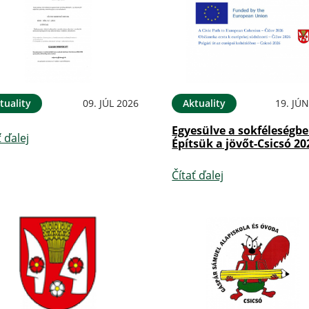
tuality
09. JÚL 2026
Aktuality
19. JÚ
Egyesülve a sokféleségbe
ť ďalej
Építsük a jövőt-Csicsó 20
Čítať ďalej