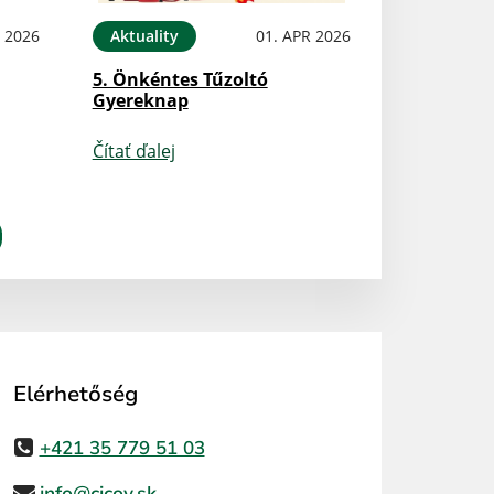
N 2026
Aktuality
01. APR 2026
5. Önkéntes Tűzoltó
Gyereknap
Čítať ďalej
Elérhetőség
+421 35 779 51 03
info@cicov.sk