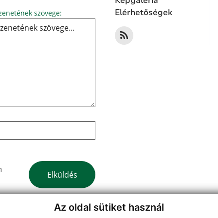
Képgaléria
Üzenetének szövege...
Elérhetőségek
enetének szövege:
Google reCaptcha Response
m
Elküldés
Az oldal sütiket használ