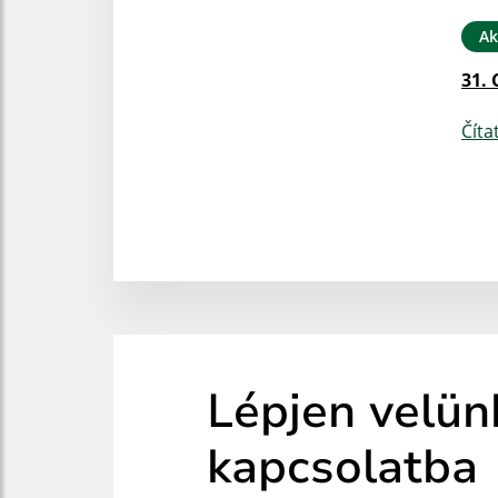
Ak
31. 
Číta
Lépjen velün
kapcsolatba