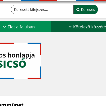
Keresett kifejezés...
Keresés
Élet a faluban
Kötelező közzété
los honlapja
SICSÓ
amszünet