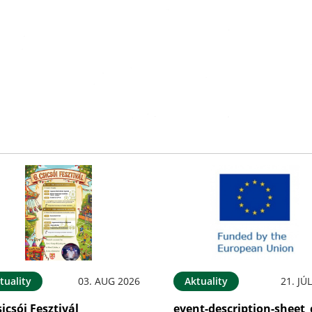
tuality
03. AUG 2026
Aktuality
21. JÚ
sicsói Fesztivál
event-description-sheet_