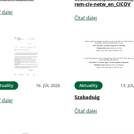
rem-civ-netw_en_CICOV
ť ďalej
Čítať ďalej
tuality
16. JÚL 2026
Aktuality
13. JÚ
Szabadság
ť ďalej
Čítať ďalej