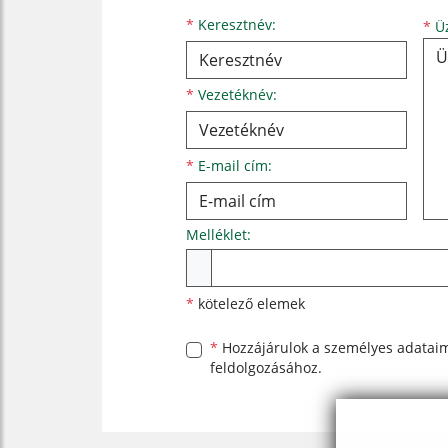
Keresztnév
Vezetéknév
E-mail cím
*
Keresztnév:
*
Üz
*
Vezetéknév:
*
E-mail cím:
Melléklet:
Melléklet
*
kötelező elemek
*
Hozzájárulok a személyes
adatai
feldolgozásához.