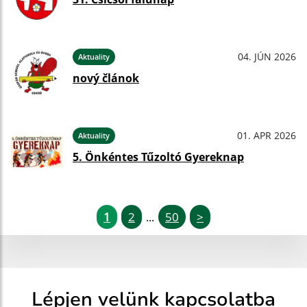
04. JÚN 2026
Aktuality
nový článok
01. APR 2026
Aktuality
5. Önkéntes Tűzoltó Gyereknap
1
2
50
>
...
Lépjen velünk kapcsolatba