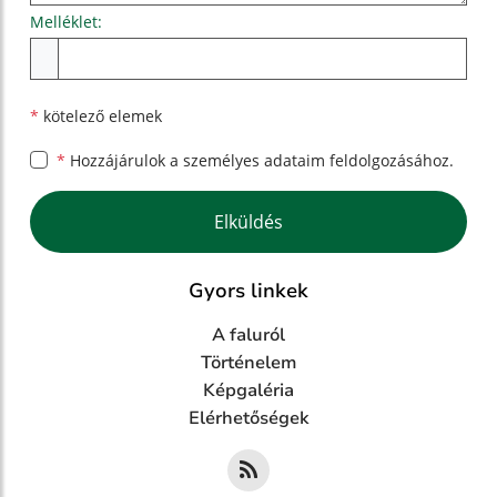
Melléklet:
Melléklet
*
kötelező elemek
*
Hozzájárulok a személyes
adataim feldolgozásához.
Google reCaptcha Response
Elküldés
Gyors linkek
A faluról
Történelem
Képgaléria
Elérhetőségek