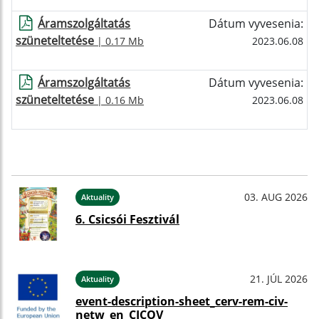
Áramszolgáltatás
Dátum vyvesenia:
szüneteltetése
| 0.17 Mb
2023.06.08
Áramszolgáltatás
Dátum vyvesenia:
szüneteltetése
| 0.16 Mb
2023.06.08
03. AUG 2026
Aktuality
6. Csicsói Fesztivál
21. JÚL 2026
Aktuality
event-description-sheet_cerv-rem-civ-
netw_en_CICOV