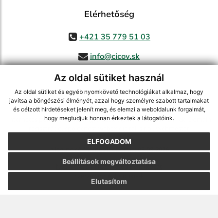
Elérhetőség
+421 35 779 51 03
info@cicov.sk
Az oldal sütiket használ
Az oldal sütiket és egyéb nyomkövető technológiákat alkalmaz, hogy
használja ki a legfrissebb információk követését az RSS funkcióval
,
javítsa a böngészési élményét, azzal hogy személyre szabott tartalmakat
ECHELON 2 CMS rendszer (tartalomkezelő rendszer),
Honlaptérkép
,
és célzott hirdetéseket jelenít meg, és elemzi a weboldalunk forgalmát,
hogy megtudjuk honnan érkeztek a látogatóink.
Internetes portál
,
webhosting
,
webex.digital, s.r.o.
,
Domain-ek
,
Domain
regisztráció
,
spoločnosť webex.digital, s.r.o.
,
Webmester
ELFOGADOM
A legutolsó frissítés időpontja:
03.08.2026
Beállítások megváltoztatása
Nyomtatás
|
Hozzáférési nyilatkozat
Szerzői jogok
|
Cookie-k
Elutasítom
webdesign
|