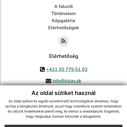
A faluról
Történelem
Képgaléria
Elérhetőségek
Elérhetőség
+421 35 779 51 03
info@cicov.sk
Az oldal sütiket használ
Az oldal sütiket és egyéb nyomkövető technológiákat alkalmaz, hogy
használja ki a legfrissebb információk követését az RSS funkcióval
,
javítsa a böngészési élményét, azzal hogy személyre szabott tartalmakat
és célzott hirdetéseket jelenít meg, és elemzi a weboldalunk forgalmát,
ECHELON 2 CMS rendszer (tartalomkezelő rendszer),
Honlaptérkép
,
hogy megtudjuk honnan érkeztek a látogatóink.
Internetes portál
,
webhosting
,
webex.digital, s.r.o.
,
Domain-ek
,
Domain
regisztráció
,
spoločnosť webex.digital, s.r.o.
,
Webmester