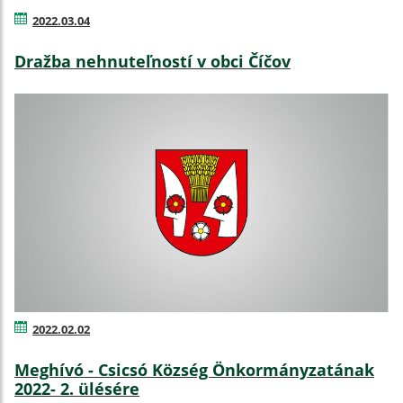
2022.03.04
Dražba nehnuteľností v obci Číčov
2022.02.02
Meghívó - Csicsó Község Önkormányzatának
2022- 2. ülésére