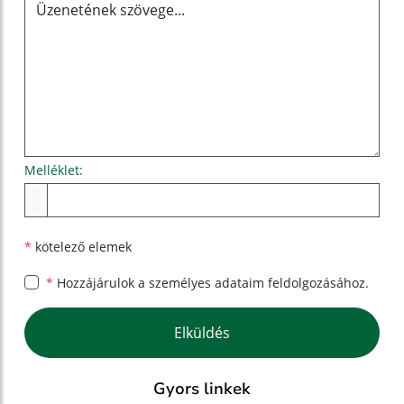
Melléklet:
Melléklet
*
kötelező elemek
*
Hozzájárulok a személyes
adataim feldolgozásához.
Google reCaptcha Response
Elküldés
Gyors linkek