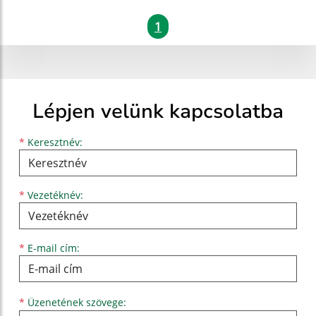
1
Lépjen velünk kapcsolatba
Keresztnév
Vezetéknév
E-mail cím
*
Keresztnév:
*
Vezetéknév:
*
E-mail cím:
Üzenetének szövege...
*
Üzenetének szövege: