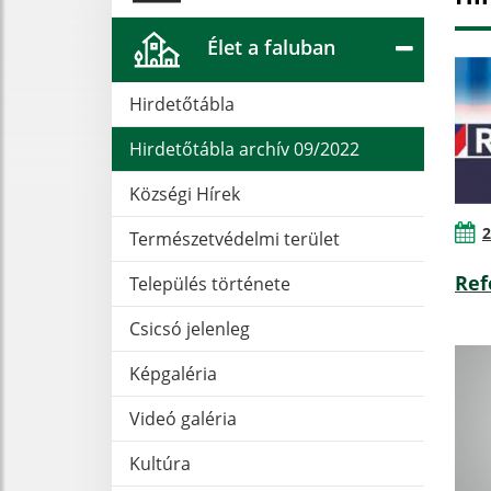
Élet a faluban
Hirdetőtábla
Hirdetőtábla archív 09/2022
Községi Hírek
2
Természetvédelmi terület
Ref
Település története
Csicsó jelenleg
Képgaléria
Videó galéria
Kultúra