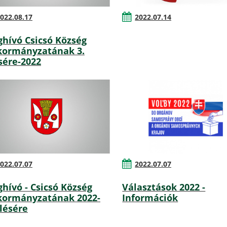
022.08.17
2022.07.14
hívó Csicsó Község
ormányzatának 3.
sére-2022
022.07.07
2022.07.07
hívó - Csicsó Község
Választások 2022 -
ormányzatának 2022-
Információk
ülésére