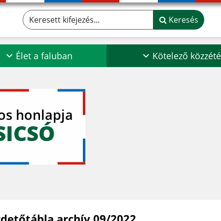
Keresett kifejezés...
Keresés
Élet a faluban
Kötelező közzété
los honlapja
SICSÓ
rdetőtábla archív 09/2022