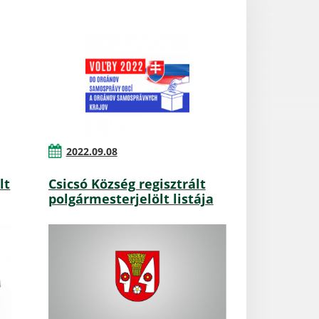
2022.09.08
lt
Csicsó Község regisztrált
polgármesterjelölt listája