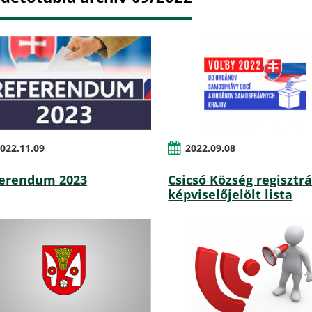
022.11.09
2022.09.08
erendum 2023
Csicsó Község regisztrá
képviselőjelölt lista