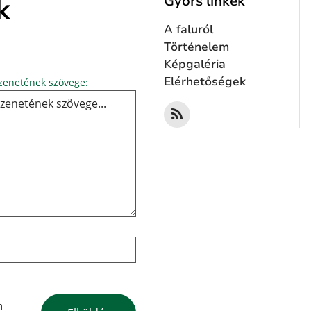
k
Gyors linkek
A faluról
Történelem
Képgaléria
Üzenetének szövege...
Elérhetőségek
enetének szövege:
Google reCaptcha Response
m