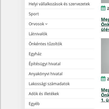
Helyi vállalkozások és szervezetek
2
Sport
Meg
Orvosok
Önk
ülé
Látnivalók
Önkéntes tűzoltók
Egyház
Építésügyi hivatal
Anyakönyvi hivatal
2
Lakossági számadatok
Meg
Adók és illetékek
Önk
1. 
Egyéb