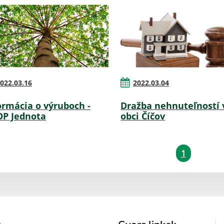
022.03.16
2022.03.04
ormácia o výruboch -
Dražba nehnuteľností 
P Jednota
obci Číčov
1