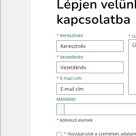
Lépjen velün
kapcsolatba
Keresztnév
Vezetéknév
E-mail cím
*
Keresztnév:
*
Üz
*
Vezetéknév:
*
E-mail cím:
Melléklet:
Melléklet
*
kötelező elemek
*
Hozzájárulok a személyes
adatai