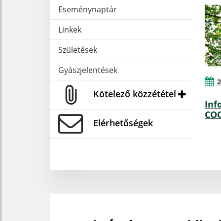
Eseménynaptár
Linkek
Születések
Gyászjelentések
2
Kötelező közzététel
Inf
COO
Elérhetőségek