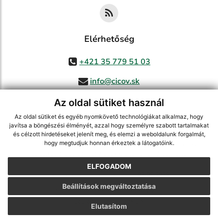
Elérhetőség
+421 35 779 51 03
info@cicov.sk
Az oldal sütiket használ
Az oldal sütiket és egyéb nyomkövető technológiákat alkalmaz, hogy
használja ki a legfrissebb információk követését az RSS funkcióval
,
javítsa a böngészési élményét, azzal hogy személyre szabott tartalmakat
ECHELON 2 CMS rendszer (tartalomkezelő rendszer),
Honlaptérkép
,
és célzott hirdetéseket jelenít meg, és elemzi a weboldalunk forgalmát,
hogy megtudjuk honnan érkeztek a látogatóink.
Internetes portál
,
webhosting
,
webex.digital, s.r.o.
,
Domain-ek
,
Domain
regisztráció
,
spoločnosť webex.digital, s.r.o.
,
Webmester
ELFOGADOM
A legutolsó frissítés időpontja:
03.08.2026
Beállítások megváltoztatása
Nyomtatás
|
Hozzáférési nyilatkozat
Szerzői jogok
|
Cookie-k
Elutasítom