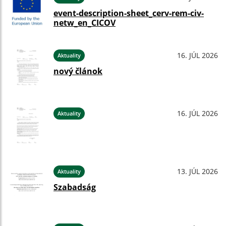
event-description-sheet_cerv-rem-civ-
netw_en_CICOV
16. JÚL 2026
Aktuality
nový článok
16. JÚL 2026
Aktuality
13. JÚL 2026
Aktuality
Szabadság