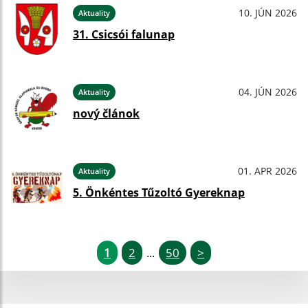
10. JÚN 2026
Aktuality
31. Csicsói falunap
04. JÚN 2026
Aktuality
nový článok
01. APR 2026
Aktuality
5. Önkéntes Tűzoltó Gyereknap
1
2
50
>
...