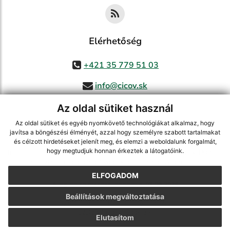
Elérhetőség
+421 35 779 51 03
info@cicov.sk
Az oldal sütiket használ
Az oldal sütiket és egyéb nyomkövető technológiákat alkalmaz, hogy
használja ki a legfrissebb információk követését az RSS funkcióval
,
javítsa a böngészési élményét, azzal hogy személyre szabott tartalmakat
ECHELON 2 CMS rendszer (tartalomkezelő rendszer),
Honlaptérkép
,
és célzott hirdetéseket jelenít meg, és elemzi a weboldalunk forgalmát,
hogy megtudjuk honnan érkeztek a látogatóink.
Internetes portál
,
webhosting
,
webex.digital, s.r.o.
,
Domain-ek
,
Domain
regisztráció
,
spoločnosť webex.digital, s.r.o.
,
Webmester
ELFOGADOM
A legutolsó frissítés időpontja:
03.08.2026
Beállítások megváltoztatása
Nyomtatás
|
Hozzáférési nyilatkozat
Szerzői jogok
|
Cookie-k
Elutasítom