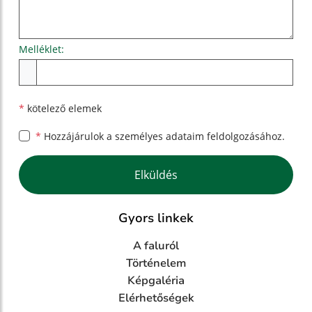
Melléklet:
Melléklet
*
kötelező elemek
*
Hozzájárulok a személyes
adataim feldolgozásához.
Google reCaptcha Response
Elküldés
Gyors linkek
A faluról
Történelem
Képgaléria
Elérhetőségek