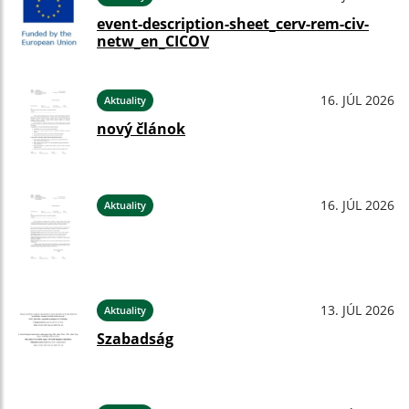
event-description-sheet_cerv-rem-civ-
netw_en_CICOV
16. JÚL 2026
Aktuality
nový článok
16. JÚL 2026
Aktuality
13. JÚL 2026
Aktuality
Szabadság