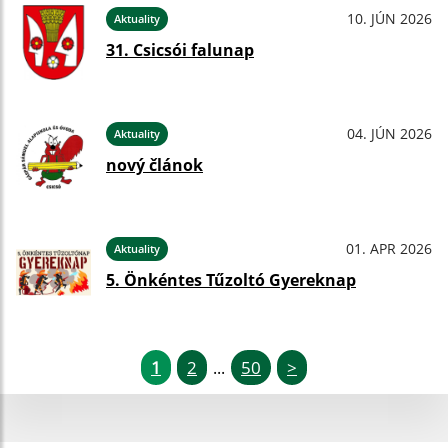
10. JÚN 2026
Aktuality
31. Csicsói falunap
04. JÚN 2026
Aktuality
nový článok
01. APR 2026
Aktuality
5. Önkéntes Tűzoltó Gyereknap
1
2
50
>
...