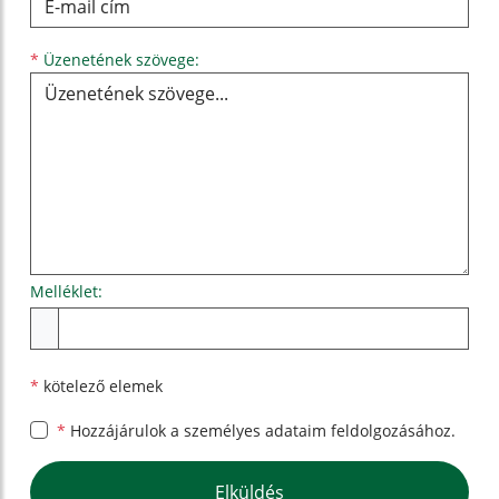
Üzenetének szövege...
*
Üzenetének szövege:
Melléklet:
Melléklet
*
kötelező elemek
*
Hozzájárulok a személyes
adataim feldolgozásához.
Google reCaptcha Response
Elküldés