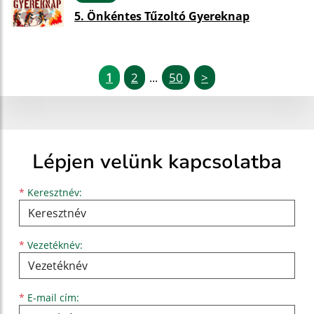
5. Önkéntes Tűzoltó Gyereknap
1
2
50
>
...
Lépjen velünk kapcsolatba
Keresztnév
Vezetéknév
E-mail cím
*
Keresztnév:
*
Vezetéknév:
*
E-mail cím: