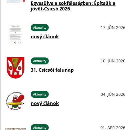
Egyesülve a sokféleségben: Építsük a
jövőt-Csicsó 2026
17. JÚN 2026
Aktuality
nový článok
10. JÚN 2026
Aktuality
31. Csicsói falunap
04. JÚN 2026
Aktuality
nový článok
01. APR 2026
Aktuality