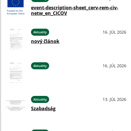
event-description-sheet_cerv-rem-civ-
netw_en_CICOV
16. JÚL 2026
Aktuality
nový článok
16. JÚL 2026
Aktuality
13. JÚL 2026
Aktuality
Szabadság