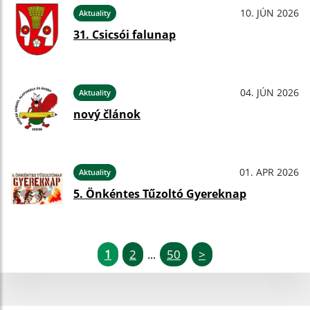
10. JÚN 2026
Aktuality
31. Csicsói falunap
04. JÚN 2026
Aktuality
nový článok
01. APR 2026
Aktuality
5. Önkéntes Tűzoltó Gyereknap
1
2
50
>
...