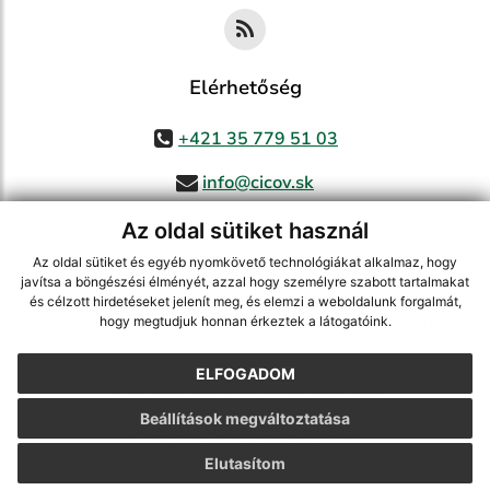
Elérhetőség
+421 35 779 51 03
info@cicov.sk
Az oldal sütiket használ
Az oldal sütiket és egyéb nyomkövető technológiákat alkalmaz, hogy
használja ki a legfrissebb információk követését az RSS funkcióval
,
javítsa a böngészési élményét, azzal hogy személyre szabott tartalmakat
ECHELON 2 CMS rendszer (tartalomkezelő rendszer),
Honlaptérkép
,
és célzott hirdetéseket jelenít meg, és elemzi a weboldalunk forgalmát,
hogy megtudjuk honnan érkeztek a látogatóink.
Internetes portál
,
webhosting
,
webex.digital, s.r.o.
,
Domain-ek
,
Domain
regisztráció
,
spoločnosť webex.digital, s.r.o.
,
Webmester
ELFOGADOM
A legutolsó frissítés időpontja:
03.08.2026
Beállítások megváltoztatása
Nyomtatás
|
Hozzáférési nyilatkozat
Szerzői jogok
|
Cookie-k
Elutasítom