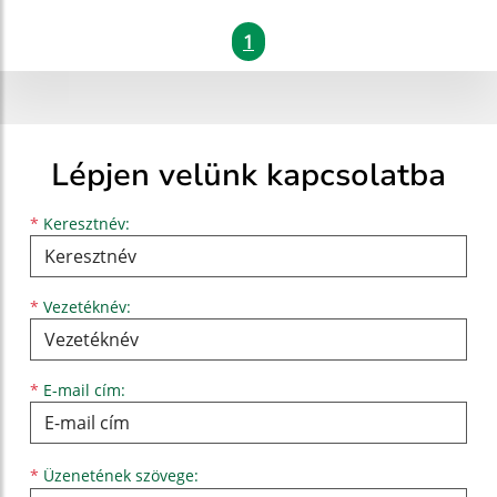
1
Lépjen velünk kapcsolatba
Keresztnév
Vezetéknév
E-mail cím
*
Keresztnév:
*
Vezetéknév:
*
E-mail cím:
Üzenetének szövege...
*
Üzenetének szövege: