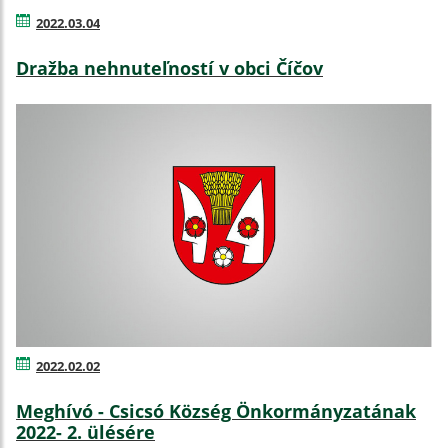
2022.03.04
Dražba nehnuteľností v obci Číčov
2022.02.02
Meghívó - Csicsó Község Önkormányzatának
2022- 2. ülésére