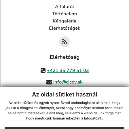
A faluról
Történelem
Képgaléria
Elérhetőségek
Elérhetőség
+421 35 779 51 03
info@cicov.sk
Az oldal sütiket használ
Az oldal sütiket és egyéb nyomkövető technológiákat alkalmaz, hogy
használja ki a legfrissebb információk követését az RSS funkcióval
,
javítsa a böngészési élményét, azzal hogy személyre szabott tartalmakat
és célzott hirdetéseket jelenít meg, és elemzi a weboldalunk forgalmát,
ECHELON 2 CMS rendszer (tartalomkezelő rendszer),
Honlaptérkép
,
hogy megtudjuk honnan érkeztek a látogatóink.
Internetes portál
,
webhosting
,
webex.digital, s.r.o.
,
Domain-ek
,
Domain
regisztráció
,
spoločnosť webex.digital, s.r.o.
,
Webmester