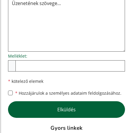
Melléklet:
Melléklet
*
kötelező elemek
*
Hozzájárulok a személyes
adataim feldolgozásához.
Google reCaptcha Response
Elküldés
Gyors linkek