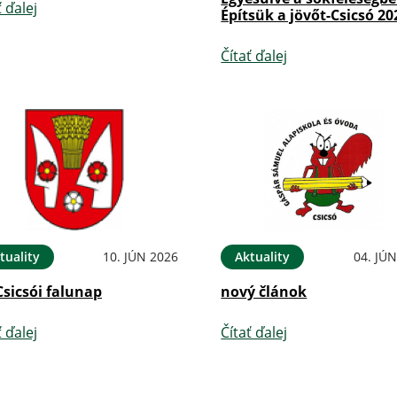
ť ďalej
Építsük a jövőt-Csicsó 20
Čítať ďalej
tuality
10. JÚN 2026
Aktuality
04. JÚ
Csicsói falunap
nový článok
ť ďalej
Čítať ďalej