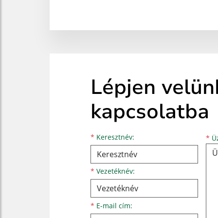
Lépjen velün
kapcsolatba
Keresztnév
Vezetéknév
E-mail cím
*
Keresztnév:
*
Üz
*
Vezetéknév:
*
E-mail cím: