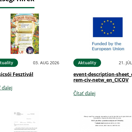
tuality
03. AUG 2026
Aktuality
21. JÚ
sicsói Fesztivál
event-description-sheet_
rem-civ-netw_en_CICOV
ť ďalej
Čítať ďalej