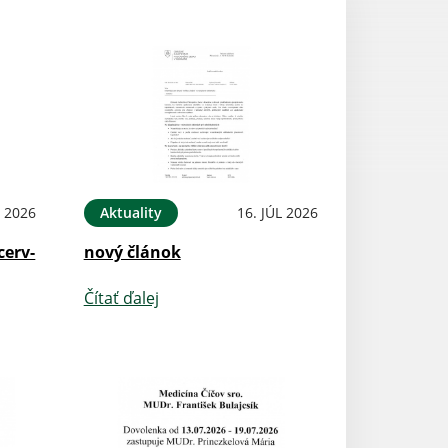
L 2026
Aktuality
16. JÚL 2026
cerv-
nový článok
Čítať ďalej