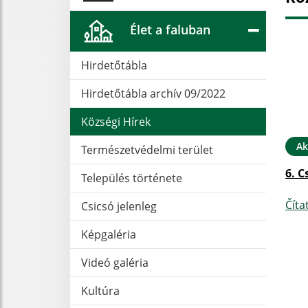
Élet a faluban
Hirdetőtábla
Hirdetőtábla archív 09/2022
Községi Hírek
Ak
Természetvédelmi terület
6. C
Település története
Číta
Csicsó jelenleg
Képgaléria
Videó galéria
Kultúra