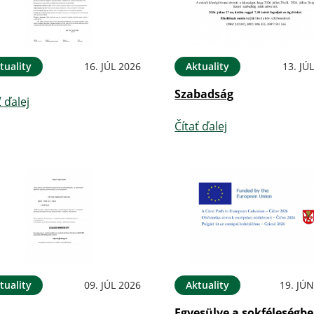
tuality
16. JÚL 2026
Aktuality
13. JÚ
Szabadság
ť ďalej
Čítať ďalej
tuality
09. JÚL 2026
Aktuality
19. JÚ
Egyesülve a sokféleségbe