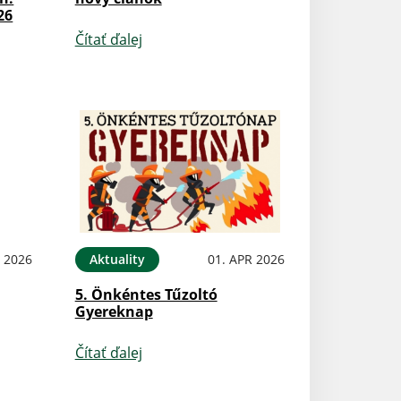
26
Čítať ďalej
N 2026
Aktuality
01. APR 2026
5. Önkéntes Tűzoltó
Gyereknap
Čítať ďalej