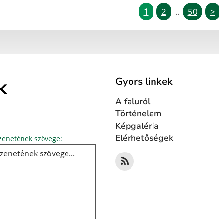
1
2
50
>
...
k
Gyors linkek
A faluról
Történelem
Képgaléria
Üzenetének szövege...
Elérhetőségek
enetének szövege: