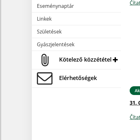
Číta
Eseménynaptár
Linkek
Születések
Gyászjelentések
Kötelező közzététel
Elérhetőségek
Ak
31. 
Číta