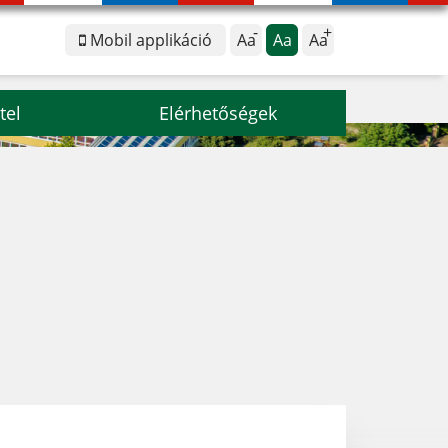
Mobil applikáció
Aa
Aa
Aa
tel
Elérhetőségek