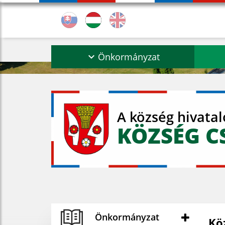
Önkormányzat
A község hivata
KÖZSÉG C
Önkormányzat
Kö