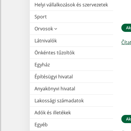
Helyi vállalkozások és szervezetek
Sport
Ak
Orvosok
Látnivalók
Číta
Önkéntes tűzoltók
Egyház
Építésügyi hivatal
Anyakönyvi hivatal
Lakossági számadatok
Adók és illetékek
Ak
Egyéb