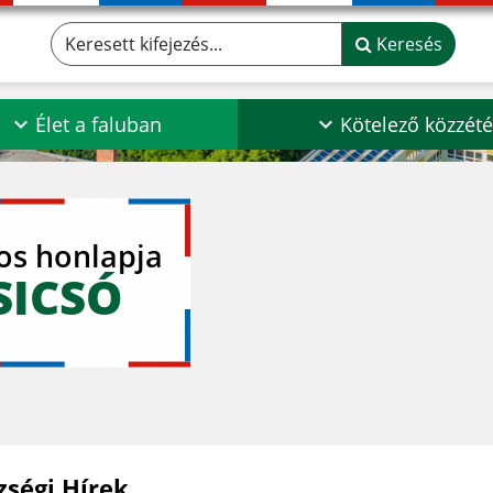
Keresett kifejezés...
Keresés
Élet a faluban
Kötelező közzété
los honlapja
SICSÓ
zségi Hírek