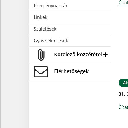
Číta
Eseménynaptár
Linkek
Születések
Gyászjelentések
Kötelező közzététel
Elérhetőségek
Ak
31. 
Číta