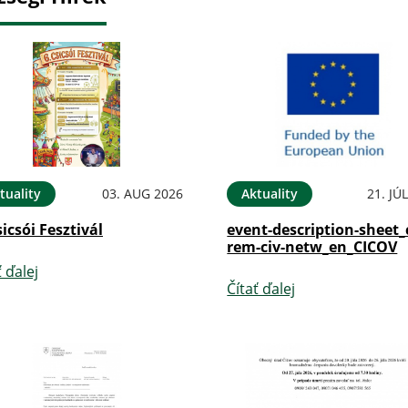
tuality
03. AUG 2026
Aktuality
21. JÚ
sicsói Fesztivál
event-description-sheet_
rem-civ-netw_en_CICOV
ť ďalej
Čítať ďalej