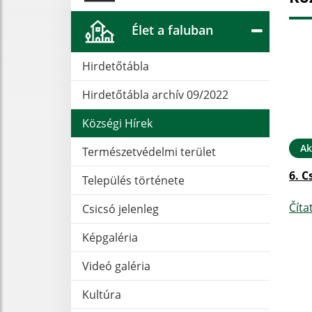
Élet a faluban
Hirdetőtábla
Hirdetőtábla archív 09/2022
Községi Hírek
Ak
Természetvédelmi terület
6. C
Település története
Číta
Csicsó jelenleg
Képgaléria
Videó galéria
Kultúra