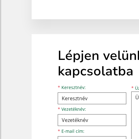
Lépjen velün
kapcsolatba
Keresztnév
Vezetéknév
E-mail cím
*
Keresztnév:
*
Üz
*
Vezetéknév:
*
E-mail cím: