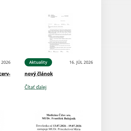
L 2026
Aktuality
16. JÚL 2026
cerv-
nový článok
Čítať ďalej