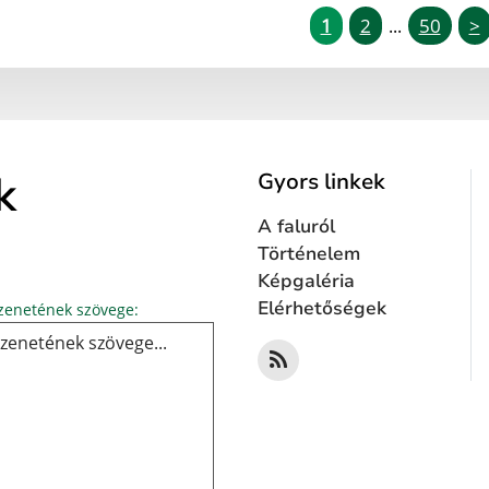
1
2
50
>
...
k
Gyors linkek
A faluról
Történelem
Képgaléria
Üzenetének szövege...
Elérhetőségek
enetének szövege: