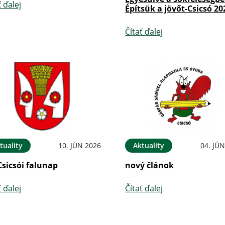
ť ďalej
Építsük a jövőt-Csicsó 20
Čítať ďalej
tuality
10. JÚN 2026
Aktuality
04. JÚ
Csicsói falunap
nový článok
ť ďalej
Čítať ďalej