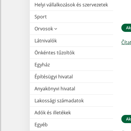
Helyi vállalkozások és szervezetek
Sport
Ak
Orvosok
Látnivalók
Číta
Önkéntes tűzoltók
Egyház
Építésügyi hivatal
Anyakönyvi hivatal
Lakossági számadatok
Adók és illetékek
Ak
Egyéb