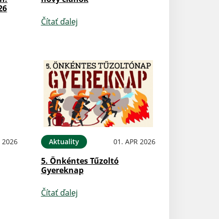
26
Čítať ďalej
N 2026
Aktuality
01. APR 2026
5. Önkéntes Tűzoltó
Gyereknap
Čítať ďalej