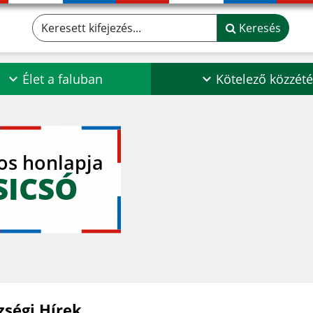
Keresett kifejezés...
Keresés
Élet a faluban
Kötelező közzété
los honlapja
SICSÓ
zségi Hírek