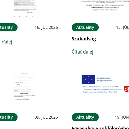
tuality
16. JÚL 2026
Aktuality
13. JÚ
Szabadság
ť ďalej
Čítať ďalej
tuality
09. JÚL 2026
Aktuality
19. JÚ
Egyesülve a sokféleségbe