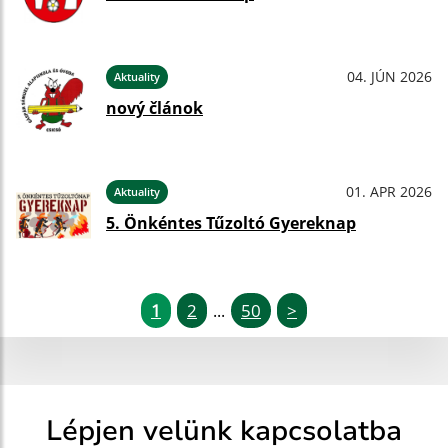
04. JÚN 2026
Aktuality
nový článok
01. APR 2026
Aktuality
5. Önkéntes Tűzoltó Gyereknap
1
2
50
>
...
Lépjen velünk kapcsolatba