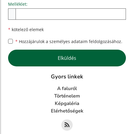
Melléklet:
Melléklet
*
kötelező elemek
*
Hozzájárulok a személyes
adataim feldolgozásához.
Google reCaptcha Response
Elküldés
Gyors linkek
A faluról
Történelem
Képgaléria
Elérhetőségek