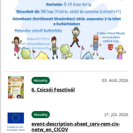
03. AUG 2026
Aktuality
6. Csicsói Fesztivál
21. JÚL 2026
Aktuality
event-description-sheet_cerv-rem-civ-
netw_en_CICOV