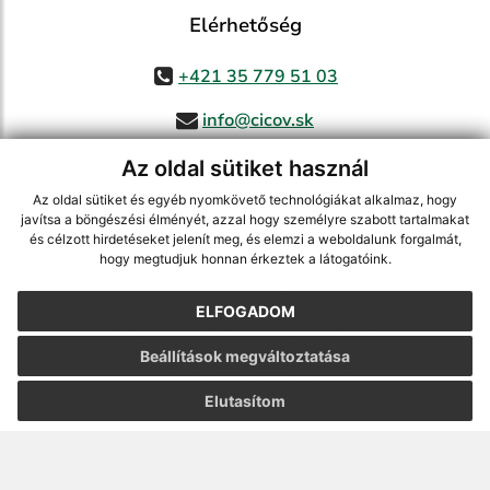
Elérhetőség
+421 35 779 51 03
info@cicov.sk
Az oldal sütiket használ
Az oldal sütiket és egyéb nyomkövető technológiákat alkalmaz, hogy
használja ki a legfrissebb információk követését az RSS funkcióval
,
javítsa a böngészési élményét, azzal hogy személyre szabott tartalmakat
ECHELON 2 CMS rendszer (tartalomkezelő rendszer),
Honlaptérkép
,
és célzott hirdetéseket jelenít meg, és elemzi a weboldalunk forgalmát,
hogy megtudjuk honnan érkeztek a látogatóink.
Internetes portál
,
webhosting
,
webex.digital, s.r.o.
,
Domain-ek
,
Domain
regisztráció
,
spoločnosť webex.digital, s.r.o.
,
Webmester
ELFOGADOM
A legutolsó frissítés időpontja:
03.08.2026
Beállítások megváltoztatása
Nyomtatás
|
Hozzáférési nyilatkozat
Szerzői jogok
|
Cookie-k
Elutasítom
webdesign
|