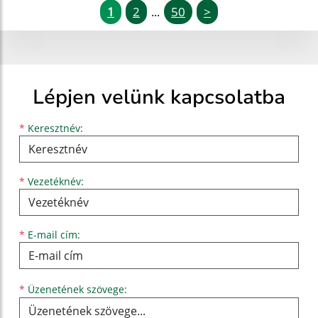
1
2
50
>
...
Lépjen velünk kapcsolatba
Keresztnév
Vezetéknév
E-mail cím
*
Keresztnév:
*
Vezetéknév:
*
E-mail cím:
Üzenetének szövege...
*
Üzenetének szövege: