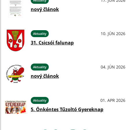
17. JÚN 2026
Aktuality
nový článok
10. JÚN 2026
Aktuality
31. Csicsói falunap
04. JÚN 2026
Aktuality
nový článok
01. APR 2026
Aktuality
5. Önkéntes Tűzoltó Gyereknap