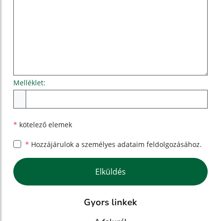
Melléklet:
Melléklet
*
kötelező elemek
*
Hozzájárulok a személyes
adataim feldolgozásához.
Google reCaptcha Response
Elküldés
Gyors linkek