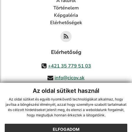
A faluról
Történelem
Képgaléria
Elérhetőségek
Elérhetőség
+421 35 779 51 03
info@cicov.sk
Az oldal sütiket használ
Az oldal sütiket és egyéb nyomkövető technológiákat alkalmaz, hogy
használja ki a legfrissebb információk követését az RSS funkcióval
,
javítsa a böngészési élményét, azzal hogy személyre szabott tartalmakat
ECHELON 2 CMS rendszer (tartalomkezelő rendszer),
Honlaptérkép
,
és célzott hirdetéseket jelenít meg, és elemzi a weboldalunk forgalmát,
hogy megtudjuk honnan érkeztek a látogatóink.
Internetes portál
,
webhosting
,
webex.digital, s.r.o.
,
Domain-ek
,
Domain
regisztráció
,
spoločnosť webex.digital, s.r.o.
,
Webmester
ELFOGADOM