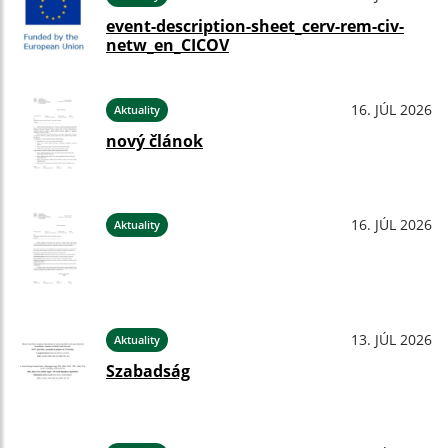
event-description-sheet_cerv-rem-civ-
netw_en_CICOV
16. JÚL 2026
Aktuality
nový článok
16. JÚL 2026
Aktuality
13. JÚL 2026
Aktuality
Szabadság