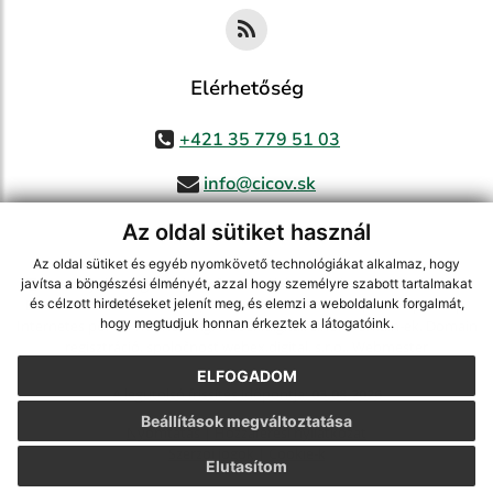
Elérhetőség
+421 35 779 51 03
info@cicov.sk
Az oldal sütiket használ
Az oldal sütiket és egyéb nyomkövető technológiákat alkalmaz, hogy
használja ki a legfrissebb információk követését az RSS funkcióval
,
javítsa a böngészési élményét, azzal hogy személyre szabott tartalmakat
ECHELON 2 CMS rendszer (tartalomkezelő rendszer),
Honlaptérkép
,
és célzott hirdetéseket jelenít meg, és elemzi a weboldalunk forgalmát,
hogy megtudjuk honnan érkeztek a látogatóink.
Internetes portál
,
webhosting
,
webex.digital, s.r.o.
,
Domain-ek
,
Domain
regisztráció
,
spoločnosť webex.digital, s.r.o.
,
Webmester
ELFOGADOM
A legutolsó frissítés időpontja:
03.08.2026
Beállítások megváltoztatása
Nyomtatás
|
Hozzáférési nyilatkozat
Szerzői jogok
|
Cookie-k
Elutasítom