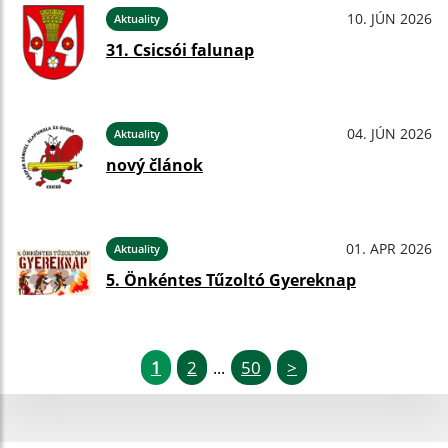
10. JÚN 2026
Aktuality
31. Csicsói falunap
04. JÚN 2026
Aktuality
nový článok
01. APR 2026
Aktuality
5. Önkéntes Tűzoltó Gyereknap
1
2
50
>
...