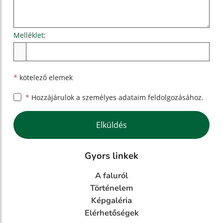
Melléklet:
Melléklet
*
kötelező elemek
*
Hozzájárulok a személyes
adataim feldolgozásához.
Google reCaptcha Response
Elküldés
Gyors linkek
A faluról
Történelem
Képgaléria
Elérhetőségek