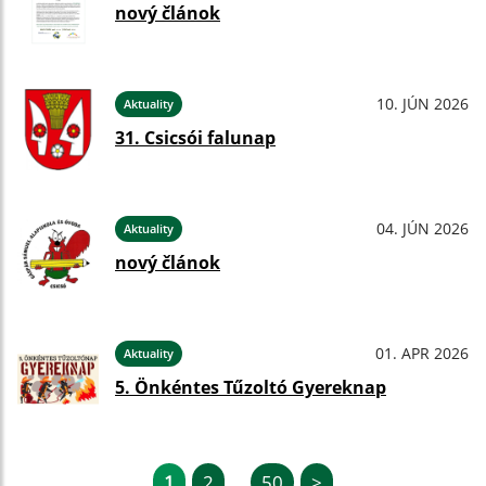
nový článok
10. JÚN 2026
Aktuality
31. Csicsói falunap
04. JÚN 2026
Aktuality
nový článok
01. APR 2026
Aktuality
5. Önkéntes Tűzoltó Gyereknap
1
2
50
>
...