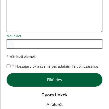
Melléklet:
Melléklet
*
kötelező elemek
*
Hozzájárulok a személyes
adataim feldolgozásához.
Google reCaptcha Response
Elküldés
Gyors linkek
A faluról