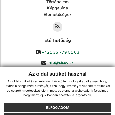
Történelem
Képgaléria
Elérhetőségek
Elérhetőség
+421 35 779 51 03
info@cicov.sk
Az oldal sütiket használ
Az oldal sütiket és egyéb nyomkövető technológiákat alkalmaz, hogy
használja ki a legfrissebb információk követését az RSS funkcióval
,
javítsa a böngészési élményét, azzal hogy személyre szabott tartalmakat
ECHELON 2 CMS rendszer (tartalomkezelő rendszer),
Honlaptérkép
,
és célzott hirdetéseket jelenít meg, és elemzi a weboldalunk forgalmát,
hogy megtudjuk honnan érkeztek a látogatóink.
Internetes portál
,
webhosting
,
webex.digital, s.r.o.
,
Domain-ek
,
Domain
regisztráció
,
spoločnosť webex.digital, s.r.o.
,
Webmester
ELFOGADOM
A legutolsó frissítés időpontja:
03.08.2026