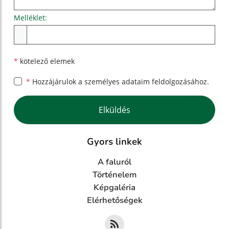
Melléklet:
Melléklet
*
kötelező elemek
*
Hozzájárulok a személyes
adataim feldolgozásához.
Google reCaptcha Response
Elküldés
Gyors linkek
A faluról
Történelem
Képgaléria
Elérhetőségek