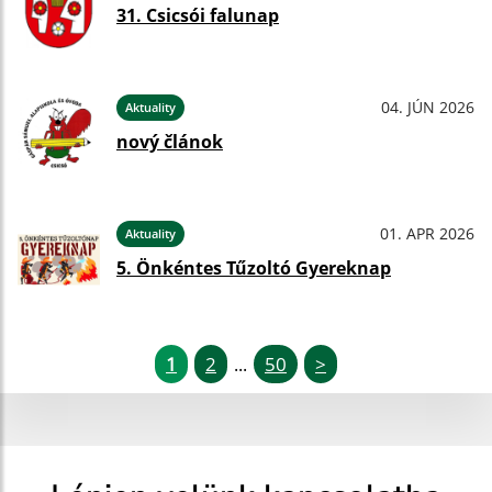
31. Csicsói falunap
04. JÚN 2026
Aktuality
nový článok
01. APR 2026
Aktuality
5. Önkéntes Tűzoltó Gyereknap
1
2
50
>
...