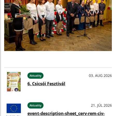
03. AUG 2026
Aktuality
6. Csicsói Fesztivál
21. JÚL 2026
Aktuality
event-description-sheet_cerv-rem-civ-