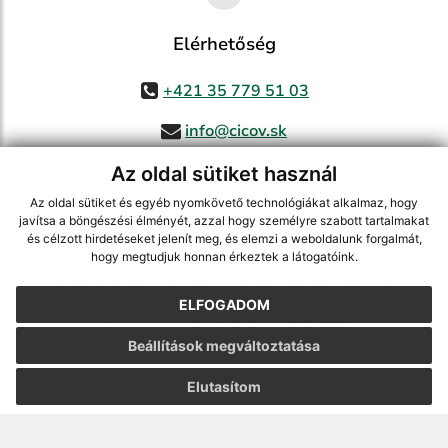
Elérhetőség
+421 35 779 51 03
info@cicov.sk
Az oldal sütiket használ
Az oldal sütiket és egyéb nyomkövető technológiákat alkalmaz, hogy
használja ki a legfrissebb információk követését az RSS funkcióval
,
javítsa a böngészési élményét, azzal hogy személyre szabott tartalmakat
és célzott hirdetéseket jelenít meg, és elemzi a weboldalunk forgalmát,
ECHELON 2 CMS rendszer (tartalomkezelő rendszer),
Honlaptérkép
,
hogy megtudjuk honnan érkeztek a látogatóink.
Internetes portál
,
webhosting
,
webex.digital, s.r.o.
,
Domain-ek
,
Domain
regisztráció
,
spoločnosť webex.digital, s.r.o.
,
Webmester
ELFOGADOM
A legutolsó frissítés időpontja:
03.08.2026
Beállítások megváltoztatása
Nyomtatás
|
Hozzáférési nyilatkozat
Szerzői jogok
|
Cookie-k
Elutasítom
webdesign
|