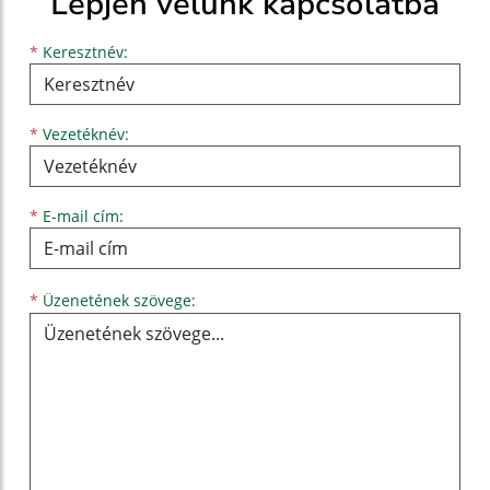
Lépjen velünk kapcsolatba
Keresztnév
Vezetéknév
E-mail cím
*
Keresztnév:
*
Vezetéknév:
*
E-mail cím:
Üzenetének szövege...
*
Üzenetének szövege: