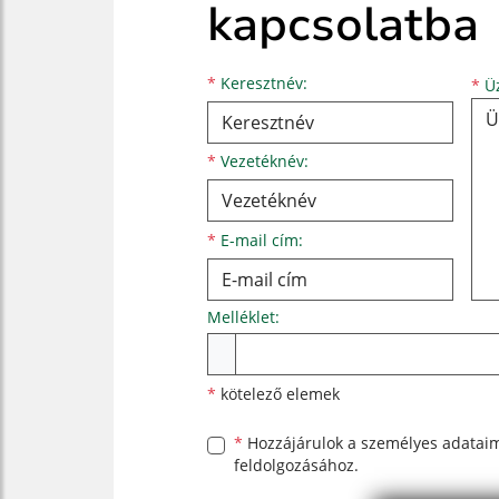
kapcsolatba
Keresztnév
Vezetéknév
E-mail cím
*
Keresztnév:
*
Üz
*
Vezetéknév:
*
E-mail cím:
Melléklet:
Melléklet
*
kötelező elemek
*
Hozzájárulok a személyes
adatai
feldolgozásához.