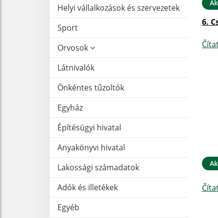
Ak
Helyi vállalkozások és szervezetek
6. C
Sport
Číta
Orvosok
Látnivalók
Önkéntes tűzoltók
Egyház
Építésügyi hivatal
Anyakönyvi hivatal
Ak
Lakossági számadatok
Adók és illetékek
Číta
Egyéb