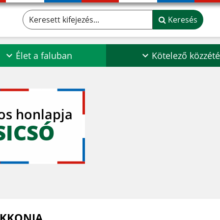
Keresett kifejezés...
Keresés
Élet a faluban
Kötelező közzété
los honlapja
SICSÓ
KKONIA