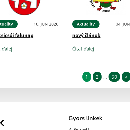
tuality
10. JÚN 2026
Aktuality
04. JÚ
Csicsói falunap
nový článok
ť ďalej
Čítať ďalej
1
2
50
>
...
k
Gyors linkek