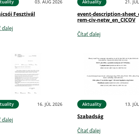
tuality
03. AUG 2026
Aktuality
21. JÚ
sicsói Fesztivál
event-description-sheet_
rem-civ-netw_en_CICOV
ť ďalej
Čítať ďalej
tuality
16. JÚL 2026
Aktuality
13. JÚ
Szabadság
ť ďalej
Čítať ďalej