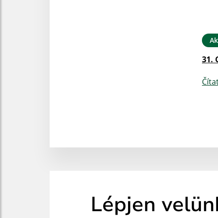
Ak
31. 
Číta
Lépjen velün