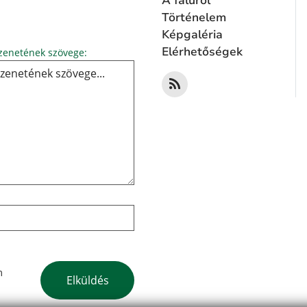
A faluról
Történelem
Képgaléria
Üzenetének szövege...
Elérhetőségek
enetének szövege:
Google reCaptcha Response
m
Elküldés