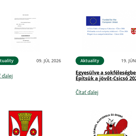
tuality
09. JÚL 2026
Aktuality
19. JÚ
Egyesülve a sokféleségbe
ť ďalej
Építsük a jövőt-Csicsó 20
Čítať ďalej