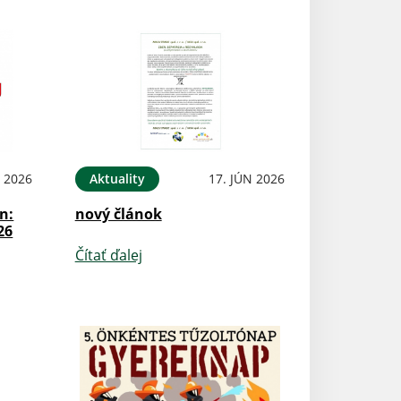
N 2026
Aktuality
17. JÚN 2026
n:
nový článok
26
Čítať ďalej