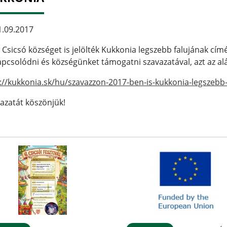
.09.2017
 Csicsó községet is jelölték Kukkonia legszebb falujának cím
pcsolódni és községünket támogatni szavazatával, azt az al
://kukkonia.sk/hu/szavazzon-2017-ben-is-kukkonia-legszebb-
azatát köszönjük!