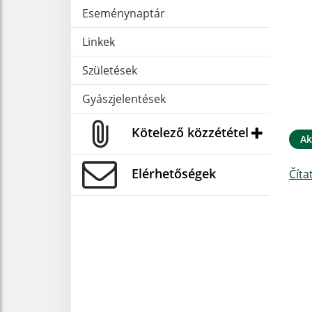
Eseménynaptár
Linkek
Születések
Gyászjelentések
Kötelező közzététel
Ak
Elérhetőségek
Číta