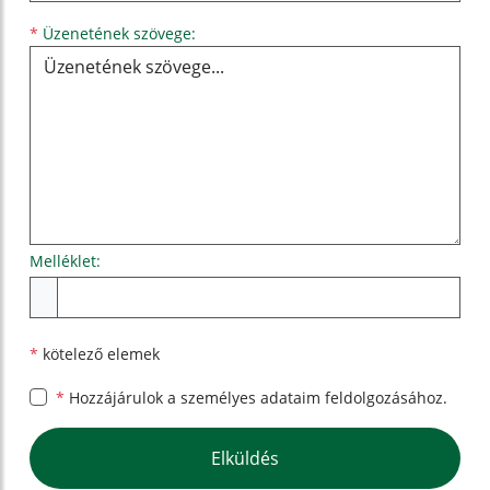
Üzenetének szövege...
*
Üzenetének szövege:
Melléklet:
Melléklet
*
kötelező elemek
*
Hozzájárulok a személyes
adataim feldolgozásához.
Google reCaptcha Response
Elküldés