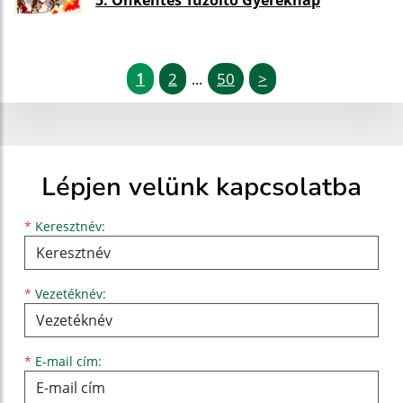
5. Önkéntes Tűzoltó Gyereknap
1
2
50
>
...
Lépjen velünk kapcsolatba
Keresztnév
Vezetéknév
E-mail cím
*
Keresztnév:
*
Vezetéknév:
*
E-mail cím: