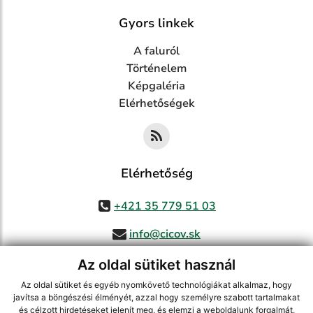
Gyors linkek
A faluról
Történelem
Képgaléria
Elérhetőségek
Elérhetőség
+421 35 779 51 03
info@cicov.sk
Az oldal sütiket használ
Az oldal sütiket és egyéb nyomkövető technológiákat alkalmaz, hogy
használja ki a legfrissebb információk követését az RSS funkcióval
,
javítsa a böngészési élményét, azzal hogy személyre szabott tartalmakat
ECHELON 2 CMS rendszer (tartalomkezelő rendszer),
Honlaptérkép
,
és célzott hirdetéseket jelenít meg, és elemzi a weboldalunk forgalmát,