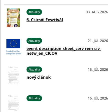
03. AUG 2026
Aktuality
6. Csicsói Fesztivál
21. JÚL 2026
Aktuality
event-description-sheet_cerv-rem-civ-
netw_en_CICOV
16. JÚL 2026
Aktuality
nový článok
16. JÚL 2026
Aktuality