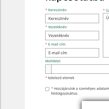
Keresztnév
Vezetéknév
E-mail cím
*
Keresztnév:
*
Üz
*
Vezetéknév:
*
E-mail cím:
Melléklet:
Melléklet
*
kötelező elemek
*
Hozzájárulok a személyes
adatai
feldolgozásához.