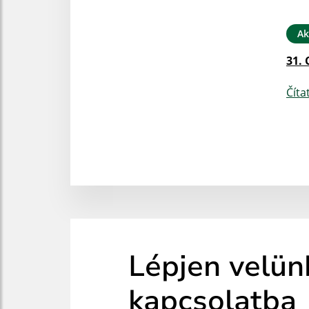
Ak
31. 
Číta
Lépjen velün
kapcsolatba