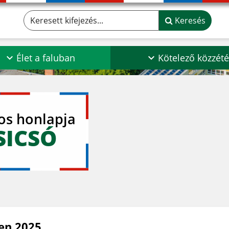
Keresett kifejezés...
Keresés
Élet a faluban
Kötelező közzété
los honlapja
SICSÓ
en 2025