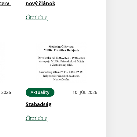
cerv-
nový článok
Čítať ďalej
L 2026
Aktuality
10. JÚL 2026
Szabadság
Čítať ďalej