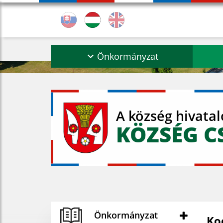
Önkormányzat
A község hivata
KÖZSÉG C
Önkormányzat
Ko