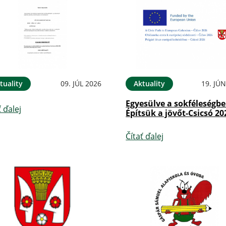
tuality
09. JÚL 2026
Aktuality
19. JÚ
Egyesülve a sokféleségbe
ť ďalej
Építsük a jövőt-Csicsó 20
Čítať ďalej