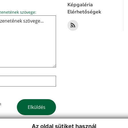
Képgaléria
Üzenetének szövege...
Elérhetőségek
enetének szövege:
Google reCaptcha Response
m
Elküldés
Az oldal sütiket használ