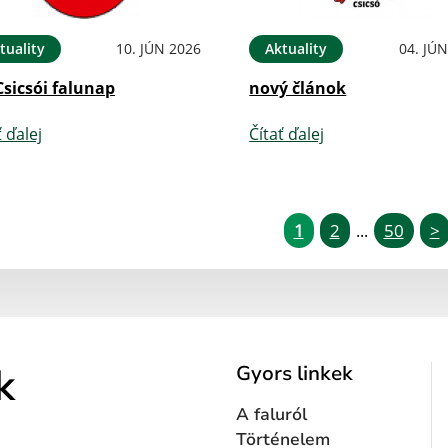
tuality
10. JÚN 2026
Aktuality
04. JÚ
Csicsói falunap
nový článok
ť ďalej
Čítať ďalej
1
2
50
>
...
k
Gyors linkek
A faluról
Történelem