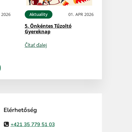
N 2026
Aktuality
01. APR 2026
5. Önkéntes Tűzoltó
Gyereknap
Čítať ďalej
Elérhetőség
+421 35 779 51 03