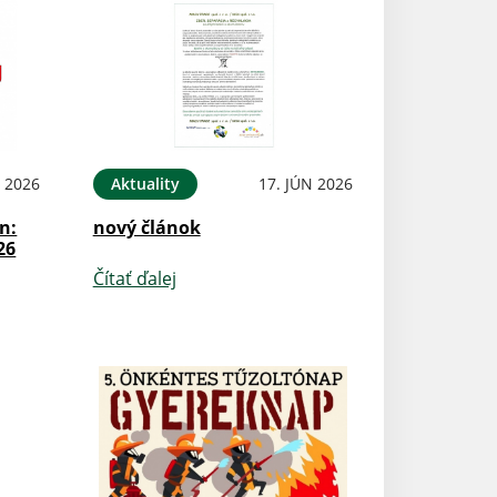
N 2026
Aktuality
17. JÚN 2026
n:
nový článok
26
Čítať ďalej