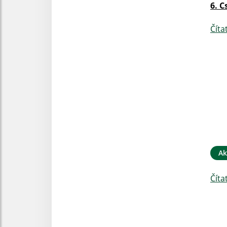
6. C
Číta
Ak
Číta