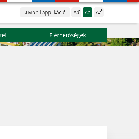
Mobil applikáció
Aa
Aa
Aa
tel
Elérhetőségek