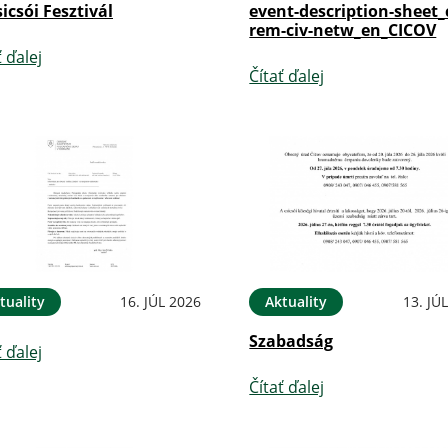
sicsói Fesztivál
event-description-sheet_
rem-civ-netw_en_CICOV
ť ďalej
Čítať ďalej
tuality
16. JÚL 2026
Aktuality
13. JÚ
Szabadság
ť ďalej
Čítať ďalej