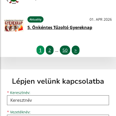
01. APR 2026
Aktuality
5. Önkéntes Tűzoltó Gyereknap
1
2
50
>
...
Lépjen velünk kapcsolatba
Keresztnév
Vezetéknév
E-mail cím
*
Keresztnév:
*
Vezetéknév: