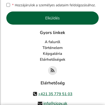
*
Hozzájárulok a személyes
adataim feldolgozásához.
Google reCaptcha Response
Elküldés
Gyors linkek
A faluról
Történelem
Képgaléria
Elérhetőségek
Elérhetőség
+421 35 779 51 03
info@cicov.sk