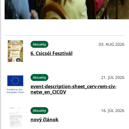
03. AUG 2026
Aktuality
6. Csicsói Fesztivál
21. JÚL 2026
Aktuality
event-description-sheet_cerv-rem-civ-
netw_en_CICOV
16. JÚL 2026
Aktuality
nový článok