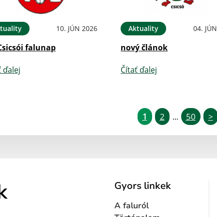
tuality
10. JÚN 2026
Aktuality
04. JÚ
Csicsói falunap
nový článok
ť ďalej
Čítať ďalej
1
2
50
>
...
k
Gyors linkek
A faluról