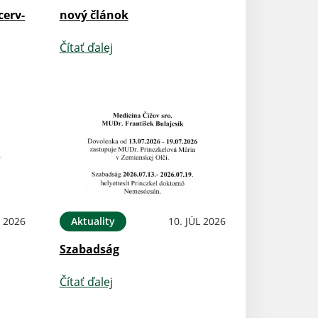
cerv-
nový článok
Čítať ďalej
L 2026
Aktuality
10. JÚL 2026
Szabadság
Čítať ďalej