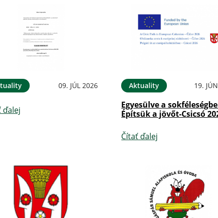
tuality
09. JÚL 2026
Aktuality
19. JÚ
Egyesülve a sokféleségbe
ť ďalej
Építsük a jövőt-Csicsó 20
Čítať ďalej