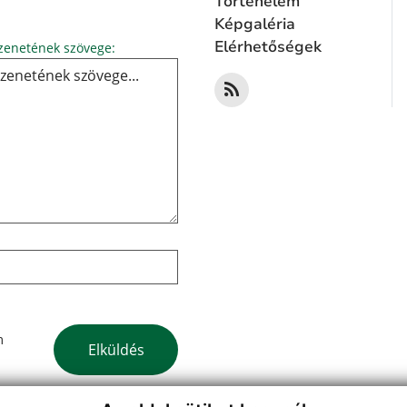
Történelem
Képgaléria
Üzenetének szövege...
Elérhetőségek
enetének szövege:
Google reCaptcha Response
m
Elküldés