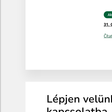
Ak
31. 
Číta
Lépjen velün
kapcsolatba