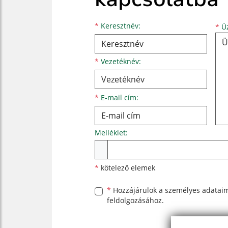
Keresztnév
Vezetéknév
E-mail cím
*
Keresztnév:
*
Üz
*
Vezetéknév:
*
E-mail cím:
Melléklet:
Melléklet
*
kötelező elemek
*
Hozzájárulok a személyes
adatai
feldolgozásához.