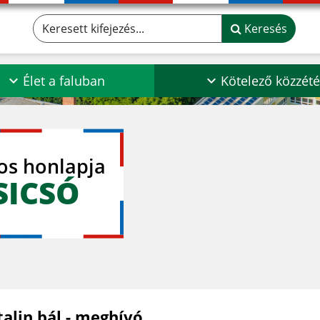
Keresett kifejezés...
Keresés
Élet a faluban
Kötelező közzété
los honlapja
SICSÓ
talin bál - meghívó