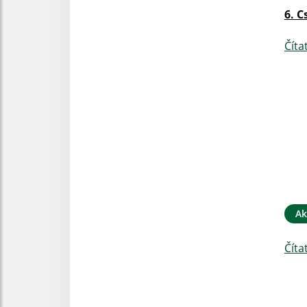
6. C
Číta
Ak
Číta