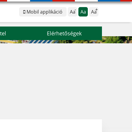
Mobil applikáció
Aa
Aa
Aa
tel
Elérhetőségek