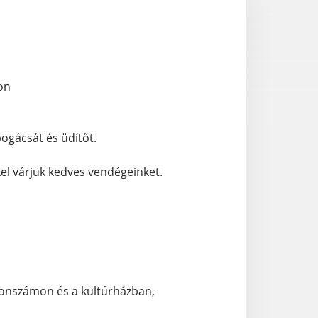
ton
pogácsát és üdítőt.
el várjuk kedves vendégeinket.
lefonszámon és a kultúrházban,