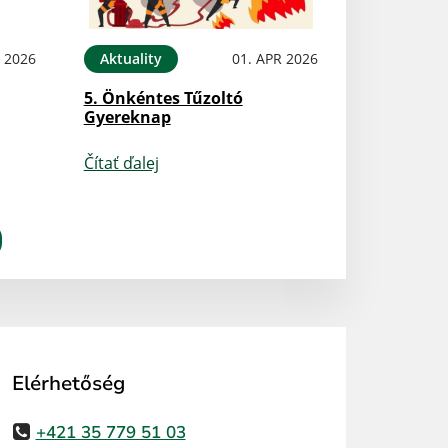
N 2026
Aktuality
01. APR 2026
5. Önkéntes Tűzoltó
Gyereknap
Čítať ďalej
Elérhetőség
+421 35 779 51 03