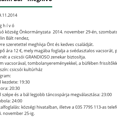
.11.2014
g h í v ó
csó község Önkormányzata 2014. november 29-én, szomba
lin Bált rendez,
re szeretettel meghívja Önt és kedves családját.
pő ára 12 €, mely magába foglalja a svédasztalos vacsorát, 
nét a csicsói GRANDIOSO zenekar biztosítja.
m vacsorával, tombolanyereményekkel, a büfében frissítőkk
szín: csicsói kultúrház
gram:
l kezdete: 19:30
ora: 20:30
l szépe és a bál legjobb táncospárja megválasztása: 23:00
bola: 24:00
alfoglalás: községi hivatalban, illetve a 035 7795 113-as te
. november 25-ig.