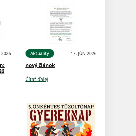
N 2026
Aktuality
17. JÚN 2026
n:
nový článok
26
Čítať ďalej