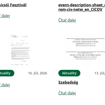
sicsói Fesztivál
event-description-sheet_
rem-civ-netw_en_CICOV
ť ďalej
Čítať ďalej
tuality
16. JÚL 2026
Aktuality
13. JÚ
Szabadság
ť ďalej
Čítať ďalej