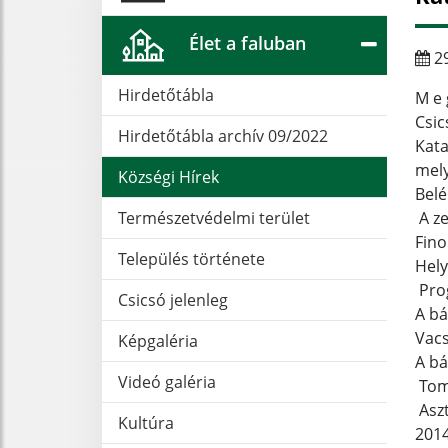
Élet a faluban
29
Hirdetőtábla
M e 
Csi
Hirdetőtábla archív 09/2022
Kata
mely
Községi Hírek
Belé
Természetvédelmi terület
A ze
Fino
Település története
Hely
Pro
Csicsó jelenleg
A bá
Vacs
Képgaléria
A bá
Videó galéria
Tom
Aszt
Kultúra
2014