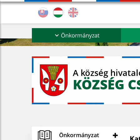
Önkormányzat
A község hivata
KÖZSÉG C
Önkormányzat
Ka