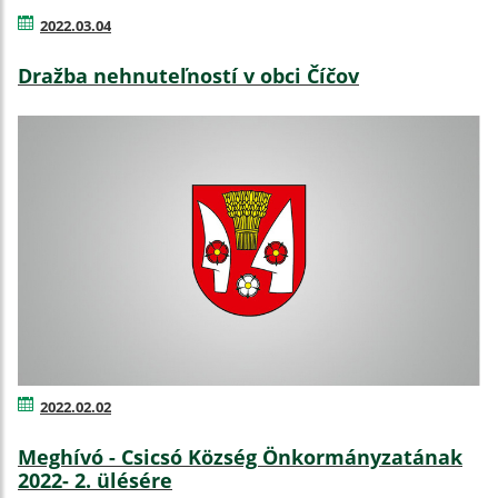
2022.03.04
Dražba nehnuteľností v obci Číčov
2022.02.02
Meghívó - Csicsó Község Önkormányzatának
2022- 2. ülésére