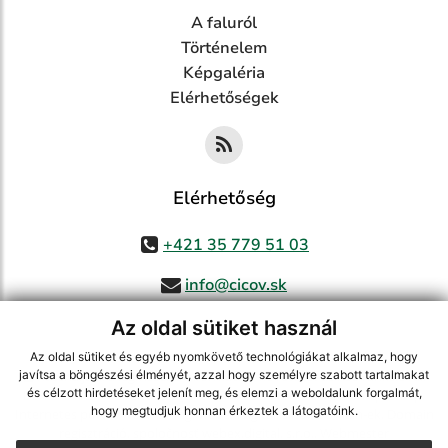
A faluról
Történelem
Képgaléria
Elérhetőségek
Elérhetőség
+421 35 779 51 03
info@cicov.sk
Az oldal sütiket használ
Az oldal sütiket és egyéb nyomkövető technológiákat alkalmaz, hogy
használja ki a legfrissebb információk követését az RSS funkcióval
,
javítsa a böngészési élményét, azzal hogy személyre szabott tartalmakat
és célzott hirdetéseket jelenít meg, és elemzi a weboldalunk forgalmát,
ECHELON 2 CMS rendszer (tartalomkezelő rendszer),
Honlaptérkép
,
hogy megtudjuk honnan érkeztek a látogatóink.
Internetes portál
,
webhosting
,
webex.digital, s.r.o.
,
Domain-ek
,
Domain
regisztráció
,
spoločnosť webex.digital, s.r.o.
,
Webmester