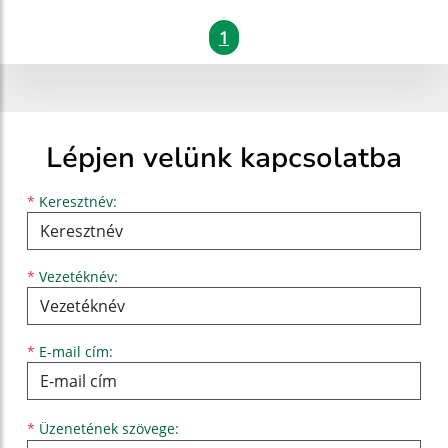
1
Lépjen velünk kapcsolatba
Keresztnév
Vezetéknév
E-mail cím
*
Keresztnév:
*
Vezetéknév:
*
E-mail cím:
Üzenetének szövege...
*
Üzenetének szövege: