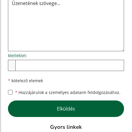
Melléklet:
Melléklet
*
kötelező elemek
*
Hozzájárulok a személyes
adataim feldolgozásához.
Google reCaptcha Response
Elküldés
Gyors linkek