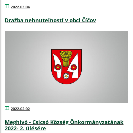
2022.03.04
Dražba nehnuteľností v obci Číčov
2022.02.02
Meghívó - Csicsó Község Önkormányzatának
2022- 2. ülésére