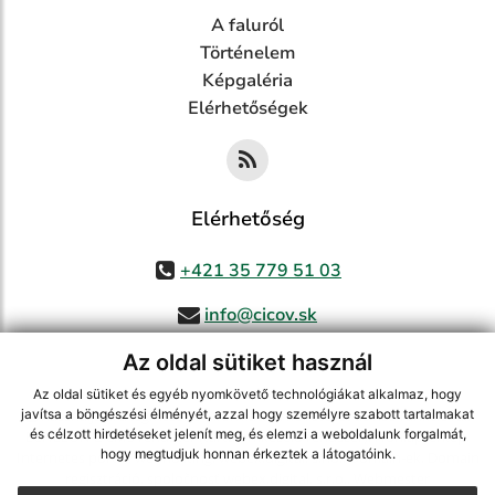
A faluról
Történelem
Képgaléria
Elérhetőségek
Elérhetőség
+421 35 779 51 03
info@cicov.sk
Az oldal sütiket használ
Az oldal sütiket és egyéb nyomkövető technológiákat alkalmaz, hogy
használja ki a legfrissebb információk követését az RSS funkcióval
,
javítsa a böngészési élményét, azzal hogy személyre szabott tartalmakat
és célzott hirdetéseket jelenít meg, és elemzi a weboldalunk forgalmát,
ECHELON 2 CMS rendszer (tartalomkezelő rendszer),
Honlaptérkép
,
hogy megtudjuk honnan érkeztek a látogatóink.
Internetes portál
,
webhosting
,
webex.digital, s.r.o.
,
Domain-ek
,
Domain
regisztráció
,
spoločnosť webex.digital, s.r.o.
,
Webmester