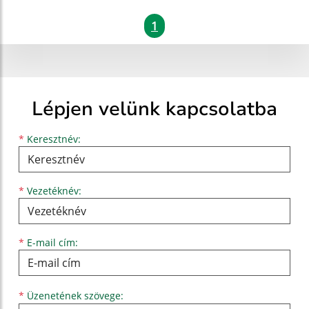
1
Lépjen velünk kapcsolatba
Keresztnév
Vezetéknév
E-mail cím
*
Keresztnév:
*
Vezetéknév:
*
E-mail cím:
Üzenetének szövege...
*
Üzenetének szövege: