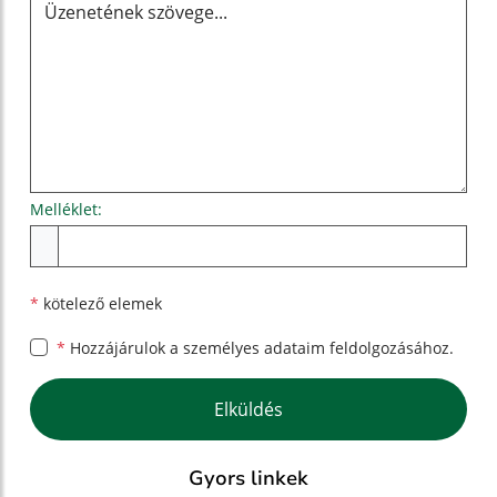
Melléklet:
Melléklet
*
kötelező elemek
*
Hozzájárulok a személyes
adataim feldolgozásához.
Google reCaptcha Response
Elküldés
Gyors linkek