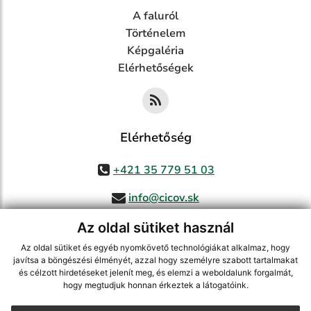
A faluról
Történelem
Képgaléria
Elérhetőségek
Elérhetőség
+421 35 779 51 03
info@cicov.sk
Az oldal sütiket használ
Az oldal sütiket és egyéb nyomkövető technológiákat alkalmaz, hogy
használja ki a legfrissebb információk követését az RSS funkcióval
,
javítsa a böngészési élményét, azzal hogy személyre szabott tartalmakat
és célzott hirdetéseket jelenít meg, és elemzi a weboldalunk forgalmát,
ECHELON 2 CMS rendszer (tartalomkezelő rendszer),
Honlaptérkép
,
hogy megtudjuk honnan érkeztek a látogatóink.
Internetes portál
,
webhosting
,
webex.digital, s.r.o.
,
Domain-ek
,
Domain
regisztráció
,
spoločnosť webex.digital, s.r.o.
,
Webmester