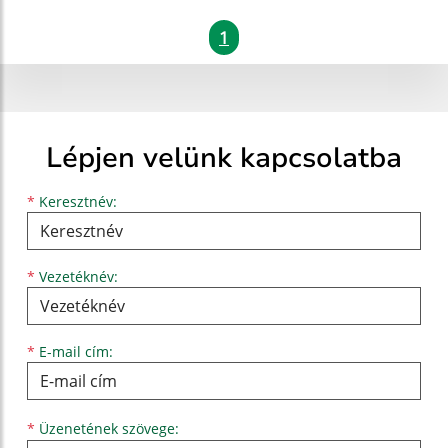
1
Lépjen velünk kapcsolatba
Keresztnév
Vezetéknév
E-mail cím
*
Keresztnév:
*
Vezetéknév:
*
E-mail cím:
Üzenetének szövege...
*
Üzenetének szövege: