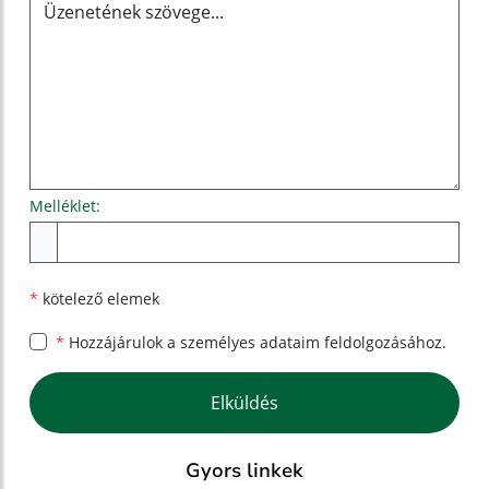
Melléklet:
Melléklet
*
kötelező elemek
*
Hozzájárulok a személyes
adataim feldolgozásához.
Google reCaptcha Response
Elküldés
Gyors linkek