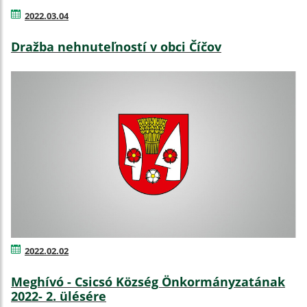
2022.03.04
Dražba nehnuteľností v obci Číčov
2022.02.02
Meghívó - Csicsó Község Önkormányzatának
2022- 2. ülésére