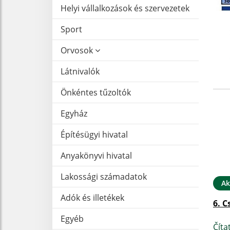
Helyi vállalkozások és szervezetek
Sport
Orvosok
Látnivalók
Önkéntes tűzoltók
Egyház
Építésügyi hivatal
Anyakönyvi hivatal
Lakossági számadatok
Ak
Adók és illetékek
6. C
Egyéb
Číta