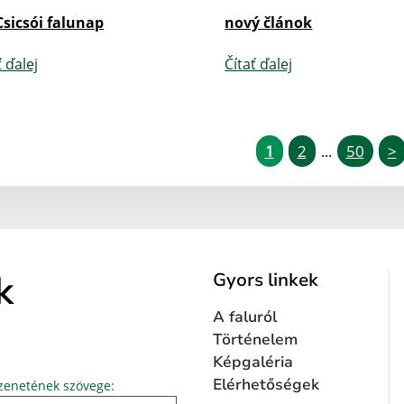
Csicsói falunap
nový článok
ť ďalej
Čítať ďalej
1
2
50
>
...
k
Gyors linkek
A faluról
Történelem
Képgaléria
Üzenetének szövege...
Elérhetőségek
enetének szövege: