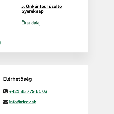
5. Önkéntes Tűzoltó
Gyereknap
Čítať ďalej
Elérhetőség
+421 35 779 51 03
info@cicov.sk