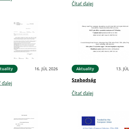
Čítať ďalej
tuality
16. JÚL 2026
Aktuality
13. JÚ
Szabadság
ť ďalej
Čítať ďalej