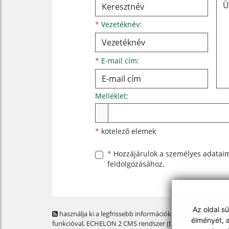
*
Vezetéknév:
*
E-mail cím:
Melléklet:
Melléklet
*
kötelező elemek
*
Hozzájárulok a személyes
adatai
feldolgozásához.
Az oldal s
használja ki a legfrissebb információk követését az RSS
élményét, a
funkcióval
, ECHELON 2 CMS rendszer (tartalomkezelő