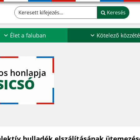
Keresett kifejezés...
Keresés
Élet a faluban
Kötelező közzété
los honlapja
SICSÓ
elektív hulladék elszálításának ütemezés