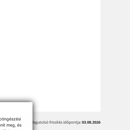
 böngészési
A legutolsó frissítés időpontja:
03.08.2026
enít meg, és