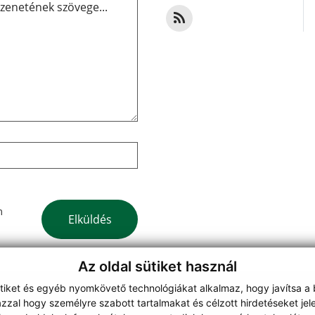
Google reCaptcha Response
m
Elküldés
Az oldal sütiket használ
ütiket és egyéb nyomkövető technológiákat alkalmaz, hogy javítsa a
zzal hogy személyre szabott tartalmakat és célzott hirdetéseket jel
webdesign
|