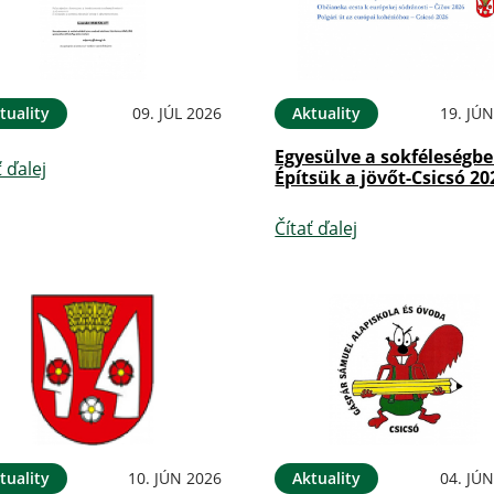
tuality
09. JÚL 2026
Aktuality
19. JÚ
Egyesülve a sokféleségbe
ť ďalej
Építsük a jövőt-Csicsó 20
Čítať ďalej
tuality
10. JÚN 2026
Aktuality
04. JÚ