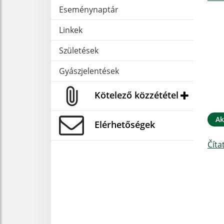
Eseménynaptár
Linkek
Születések
Gyászjelentések
Kötelező közzététel
Ak
Elérhetőségek
Číta