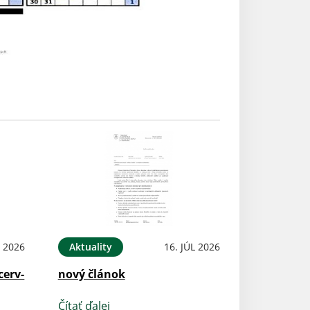
L 2026
Aktuality
16. JÚL 2026
cerv-
nový článok
Čítať ďalej