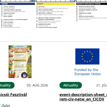
tuality
03. AUG 2026
Aktuality
21. JÚ
sicsói Fesztivál
event-description-sheet_
rem-civ-netw_en_CICOV
ť ďalej