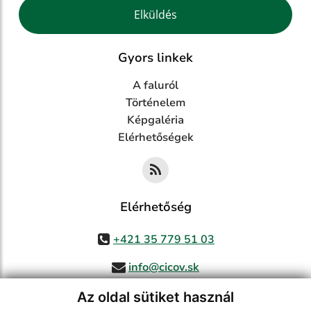
Google reCaptcha Response
Elküldés
Gyors linkek
A faluról
Történelem
Képgaléria
Elérhetőségek
Elérhetőség
+421 35 779 51 03
info@cicov.sk
Az oldal sütiket használ