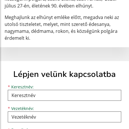
július 27-én, életének 90. évében elhúnyt.
Meghajlunk az elhúnyt emléke előtt, megadva neki az
utolsó tiszteletet, melyet, mint szerető édesanya,
nagymama, dédmama, rokon, és községünk polgára
érdemelt ki.
Lépjen velünk kapcsolatba
Keresztnév
Vezetéknév
E-mail cím
*
Keresztnév:
*
Vezetéknév: