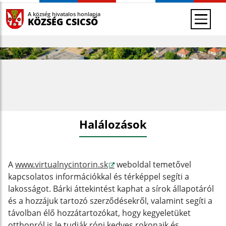
A község hivatalos honlapja
KÖZSÉG CSICSÓ
Halálozások
A
www.virtualnycintorin.sk
weboldal temetővel
kapcsolatos információkkal és térképpel segíti a
lakosságot. Bárki áttekintést kaphat a sírok állapotáról
és a hozzájuk tartozó szerződésekről, valamint segíti a
távolban élő hozzátartozókat, hogy kegyeletüket
otthonról is le tudják róni kedves rokonaik és