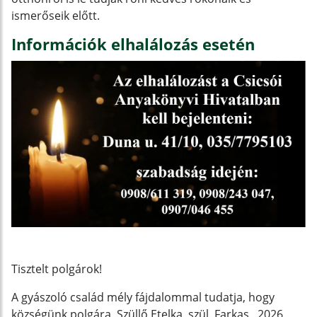
ismerőseik előtt.
Információk elhalálozás esetén
Tisztelt polgárok!
A gyászoló család mély fájdalommal tudatja, hogy
községünk polgára, Szüllő Etelka, szül. Farkas, 2026.