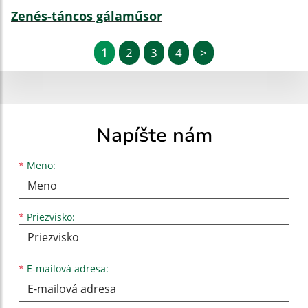
Zenés-táncos gálaműsor
1
2
3
4
>
Napíšte nám
Meno
Priezvisko
E-mailová adresa
*
Meno:
*
Priezvisko:
*
E-mailová adresa: