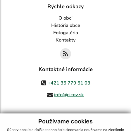
Rýchle odkazy
O obci
História obce
Fotogaléria
Kontakty
Kontaktné informácie
+421 35 779 51 03
info@cicov.sk
Používame cookies
využite možnosť získavania aktuálnych informácií s využitím RSS
,
CMS systém (redakčný) systém ECHELON 2,
Mapa stránok
,
web portál
,
Súbory cookie a ďalšie technológie sledovania používame na zlepšenie