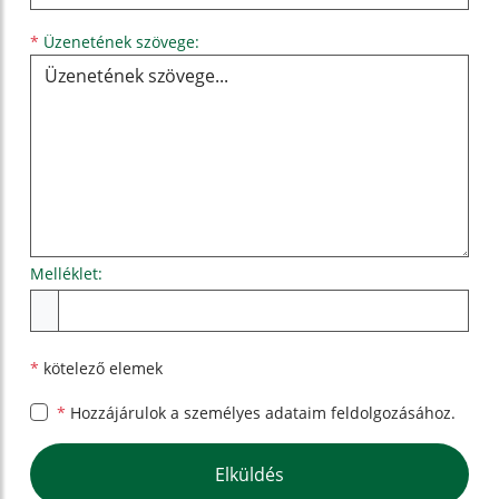
Üzenetének szövege...
*
Üzenetének szövege:
Melléklet:
Melléklet
*
kötelező elemek
*
Hozzájárulok a személyes
adataim feldolgozásához.
Google reCaptcha Response
Elküldés