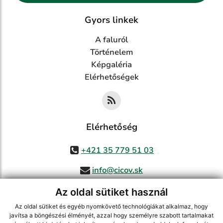
Gyors linkek
A faluról
Történelem
Képgaléria
Elérhetőségek
Elérhetőség
+421 35 779 51 03
info@cicov.sk
Az oldal sütiket használ
Az oldal sütiket és egyéb nyomkövető technológiákat alkalmaz, hogy
használja ki a legfrissebb információk követését az RSS funkcióval
,
javítsa a böngészési élményét, azzal hogy személyre szabott tartalmakat