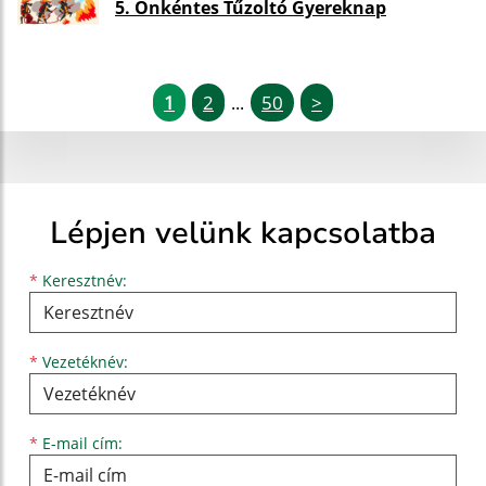
5. Önkéntes Tűzoltó Gyereknap
1
2
50
>
...
Lépjen velünk kapcsolatba
Keresztnév
Vezetéknév
E-mail cím
*
Keresztnév:
*
Vezetéknév:
*
E-mail cím: