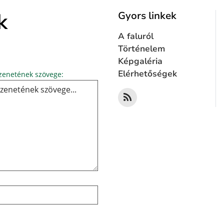
k
Gyors linkek
A faluról
Történelem
Képgaléria
Üzenetének szövege...
Elérhetőségek
enetének szövege: