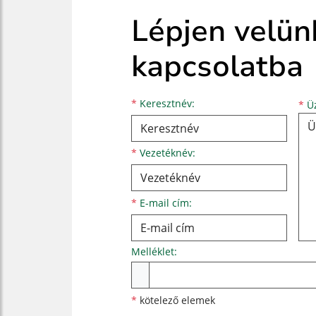
Lépjen velün
kapcsolatba
Keresztnév
Vezetéknév
E-mail cím
*
Keresztnév:
*
Üz
*
Vezetéknév:
*
E-mail cím:
Melléklet:
Melléklet
*
kötelező elemek