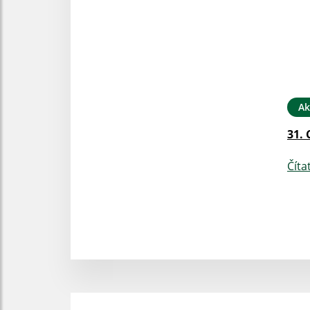
Ak
31. 
Číta