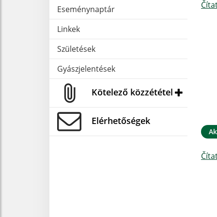
Číta
Eseménynaptár
Linkek
Születések
Gyászjelentések
Kötelező közzététel
Elérhetőségek
Ak
Číta