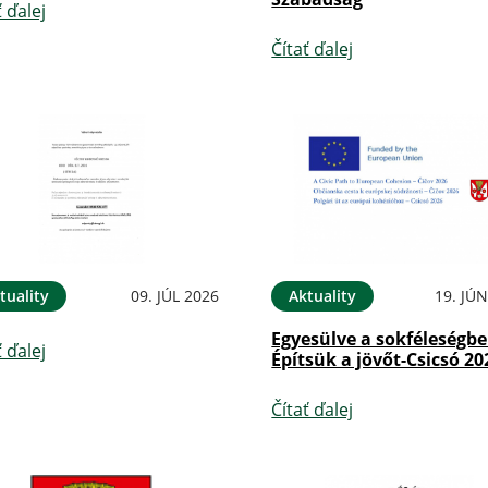
ť ďalej
Čítať ďalej
tuality
09. JÚL 2026
Aktuality
19. JÚ
Egyesülve a sokféleségbe
ť ďalej
Építsük a jövőt-Csicsó 20
Čítať ďalej