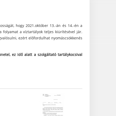
osságát, hogy 2021.október 13.-án és 14.-én a
a folyamat a víztartályok teljes kiürítésével jár.
egvalósulni, ezért előfordulhat nyomáscsökkenés
etel, ez idő alatt a szolgáltató tartálykocsival