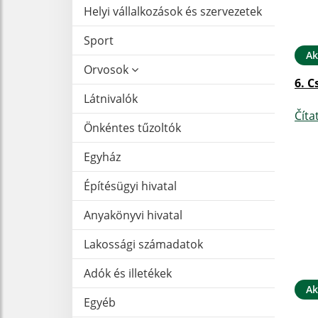
Helyi vállalkozások és szervezetek
Sport
Ak
Orvosok
6. C
Látnivalók
Číta
Önkéntes tűzoltók
Egyház
Építésügyi hivatal
Anyakönyvi hivatal
Lakossági számadatok
Adók és illetékek
Ak
Egyéb