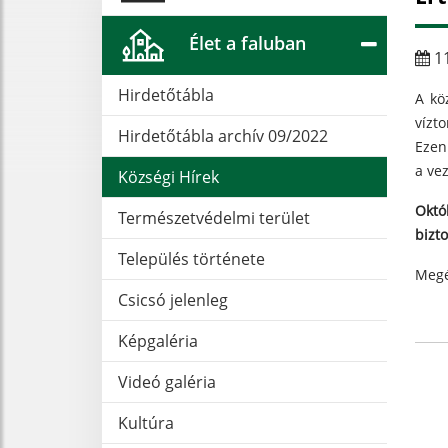
Élet a faluban
11
Hirdetőtábla
A kö
vízto
Hirdetőtábla archív 09/2022
Ezen
a vez
Községi Hírek
Októ
Természetvédelmi terület
bizto
Település története
Megé
Csicsó jelenleg
Képgaléria
Videó galéria
Kultúra