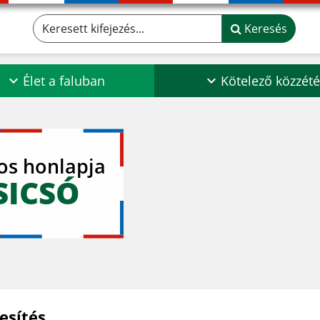
Keresett kifejezés...
Keresés
Élet a faluban
Kötelező közzété
los honlapja
SICSÓ
esítés