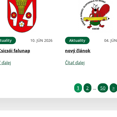
tuality
10. JÚN 2026
Aktuality
04. JÚ
Csicsói falunap
nový článok
ť ďalej
Čítať ďalej
1
2
50
>
...