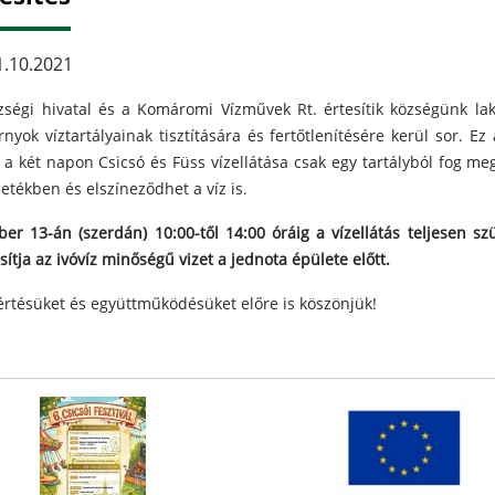
.10.2021
zségi hivatal és a Komáromi Vízművek Rt. értesítik községünk lak
rnyok víztartályainak tisztítására és fertőtlenítésére kerül sor. Ez 
 a két napon Csicsó és Füss vízellátása csak egy tartályból fog m
etékben és elszíneződhet a víz is.
ber 13-án (szerdán) 10:00-től 14:00 óráig a vízellátás teljesen szün
sítja az ivóvíz minőségű vizet a jednota épülete előtt.
rtésüket és együttműködésüket előre is köszönjük!