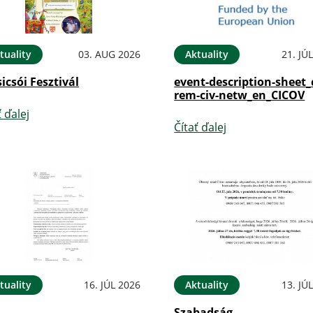
tuality
03. AUG 2026
Aktuality
21. JÚ
sicsói Fesztivál
event-description-sheet_
rem-civ-netw_en_CICOV
ť ďalej
Čítať ďalej
tuality
16. JÚL 2026
Aktuality
13. JÚ
Szabadság