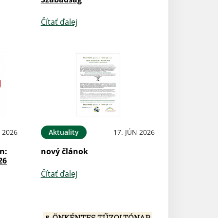
Čítať ďalej
N 2026
Aktuality
17. JÚN 2026
n:
nový článok
26
Čítať ďalej