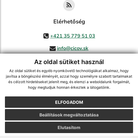
Elérhetőség
+421 35 779 51 03
info@cicov.sk
Az oldal sütiket használ
Az oldal sütiket és egyéb nyomkövető technológiákat alkalmaz, hogy
használja ki a legfrissebb információk követését az RSS funkcióval
,
javítsa a böngészési élményét, azzal hogy személyre szabott tartalmakat
ECHELON 2 CMS rendszer (tartalomkezelő rendszer),
Honlaptérkép
,
és célzott hirdetéseket jelenít meg, és elemzi a weboldalunk forgalmát,
hogy megtudjuk honnan érkeztek a látogatóink.
Internetes portál
,
webhosting
,
webex.digital, s.r.o.
,
Domain-ek
,
Domain
regisztráció
,
spoločnosť webex.digital, s.r.o.
,
Webmester
ELFOGADOM
A legutolsó frissítés időpontja:
03.08.2026
Beállítások megváltoztatása
Nyomtatás
|
Hozzáférési nyilatkozat
Szerzői jogok
|
Cookie-k
Elutasítom