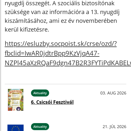
nyugdíj összegét. A szociális biztosítónak
szüksége van az információra a 13. nyugdíj
kiszámításához, ami ez év novemberében
kerül kifizetésre.
https://esluzby.socpoist.sk/crse/ozd/?
fbclid=IwAR0jdtrBpp9KzVjqA47-
NZPl45aXzRQaF9dgn47B2R3FYTiPdKABE
03. AUG 2026
Aktuality
6. Csicsói Fesztivál
21. JÚL 2026
Aktuality