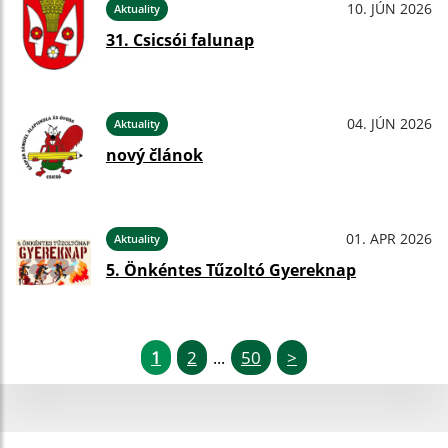
10. JÚN 2026
Aktuality
31. Csicsói falunap
04. JÚN 2026
Aktuality
nový článok
01. APR 2026
Aktuality
5. Önkéntes Tűzoltó Gyereknap
1
2
50
>
...