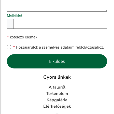
Melléklet:
Melléklet
*
kötelező elemek
*
Hozzájárulok a személyes
adataim feldolgozásához.
Google reCaptcha Response
Elküldés
Gyors linkek
A faluról
Történelem
Képgaléria
Elérhetőségek