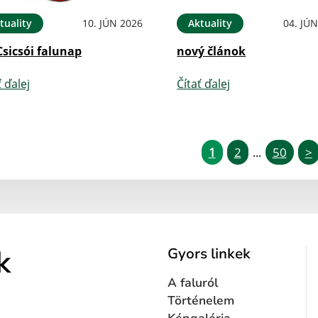
tuality
10. JÚN 2026
Aktuality
04. JÚ
Csicsói falunap
nový článok
ť ďalej
Čítať ďalej
1
2
50
>
...
k
Gyors linkek
A faluról
Történelem