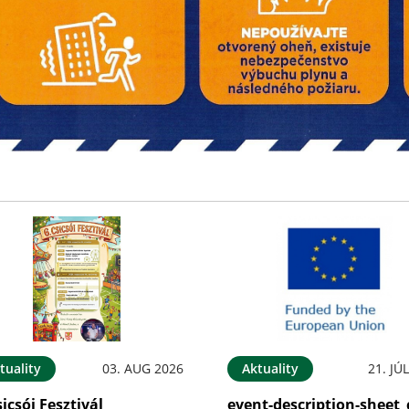
tuality
03. AUG 2026
Aktuality
21. JÚ
sicsói Fesztivál
event-description-sheet_