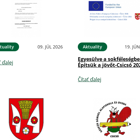
tuality
09. JÚL 2026
Aktuality
19. JÚ
Egyesülve a sokféleségbe
ť ďalej
Építsük a jövőt-Csicsó 20
Čítať ďalej