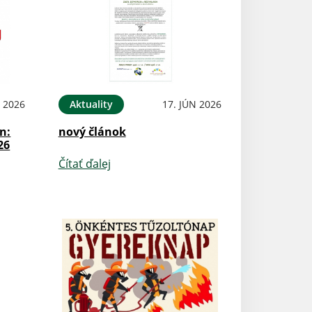
N 2026
Aktuality
17. JÚN 2026
n:
nový článok
26
Čítať ďalej