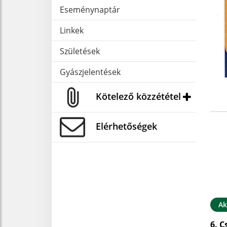
Eseménynaptár
Linkek
Születések
Gyászjelentések
Kötelező közzététel
Elérhetőségek
Ak
6. C