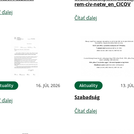
rem-civ-netw_en_CICOV
ť ďalej
Čítať ďalej
tuality
16. JÚL 2026
Aktuality
13. JÚ
Szabadság
ť ďalej
Čítať ďalej