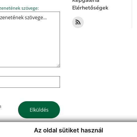
Képgaléria
Üzenetének szövege...
Elérhetőségek
enetének szövege:
Google reCaptcha Response
m
Elküldés
Az oldal sütiket használ