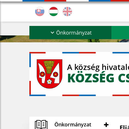
Önkormányzat
A község hivata
KÖZSÉG C
Önkormányzat
El