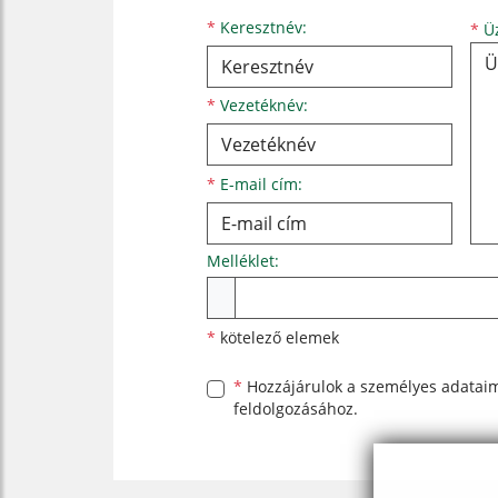
Keresztnév
Vezetéknév
E-mail cím
*
Keresztnév:
*
Üz
*
Vezetéknév:
*
E-mail cím:
Melléklet:
Melléklet
*
kötelező elemek
*
Hozzájárulok a személyes
adatai
feldolgozásához.