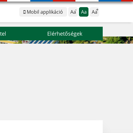
Mobil applikáció
Aa
Aa
Aa
tel
Elérhetőségek