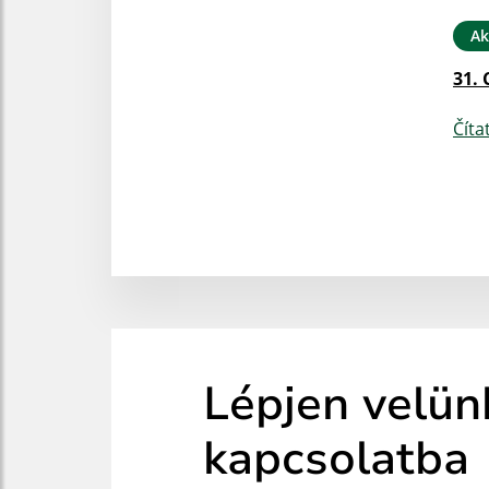
Ak
31. 
Číta
Lépjen velün
kapcsolatba