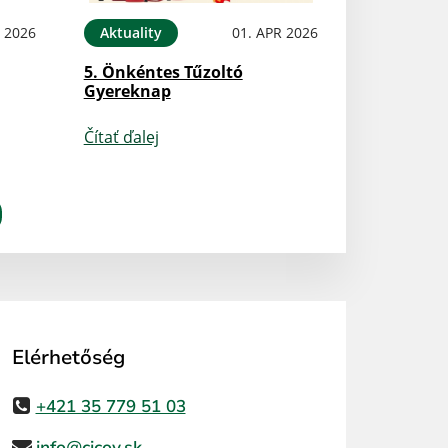
N 2026
Aktuality
01. APR 2026
5. Önkéntes Tűzoltó
Gyereknap
Čítať ďalej
Elérhetőség
+421 35 779 51 03
info@cicov.sk