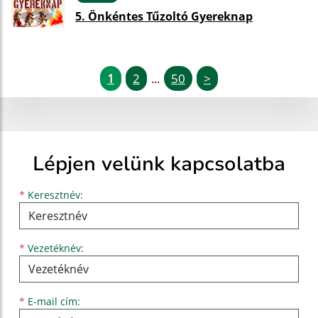
5. Önkéntes Tűzoltó Gyereknap
1
2
50
>
...
Lépjen velünk kapcsolatba
Keresztnév
Vezetéknév
E-mail cím
*
Keresztnév:
*
Vezetéknév:
*
E-mail cím: