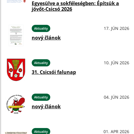
Egyesülve a sokféleségben: Építsük a
jövőt-Csicsó 2026
17. JÚN 2026
Aktuality
nový článok
10. JÚN 2026
Aktuality
31. Csicsói falunap
04. JÚN 2026
Aktuality
nový článok
01. APR 2026
Aktuality