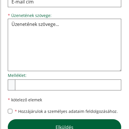
Üzenetének szövege...
*
Üzenetének szövege:
Melléklet:
Melléklet
*
kötelező elemek
*
Hozzájárulok a személyes
adataim feldolgozásához.
Google reCaptcha Response
Elküldés