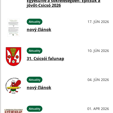
Egyesülve a sokféleségben: Építsük a
jövőt-Csicsó 2026
17. JÚN 2026
Aktuality
nový článok
10. JÚN 2026
Aktuality
31. Csicsói falunap
04. JÚN 2026
Aktuality
nový článok
01. APR 2026
Aktuality