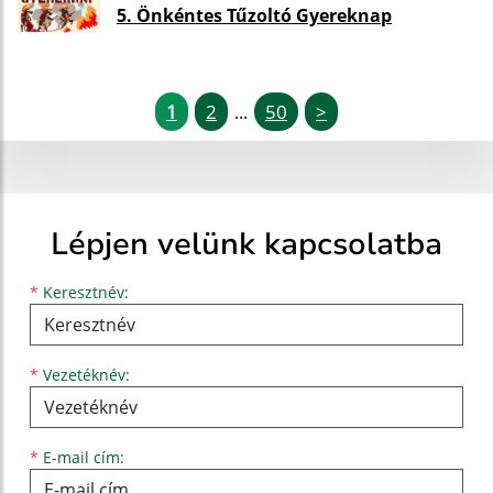
5. Önkéntes Tűzoltó Gyereknap
1
2
50
>
...
Lépjen velünk kapcsolatba
Keresztnév
Vezetéknév
E-mail cím
*
Keresztnév:
*
Vezetéknév:
*
E-mail cím: