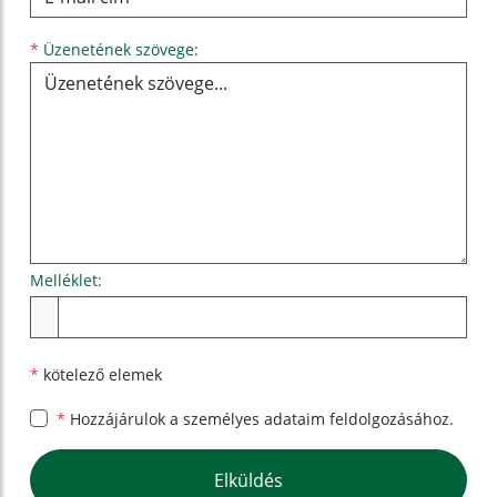
Üzenetének szövege...
*
Üzenetének szövege:
Melléklet:
Melléklet
*
kötelező elemek
*
Hozzájárulok a személyes
adataim feldolgozásához.
Google reCaptcha Response
Elküldés