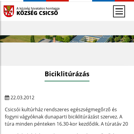
A község hivatalos honlapja
KÖZSÉG CSICSÓ
Biciklitúrázás
22.03.2012
Csicsói kultúrház rendszeres egészségmegőrző és
fogyni vágyóknak dunaparti biciklitúrázást szervez. A
túra minden pénteken 16.30-kor kezdődik. A túratáv 20