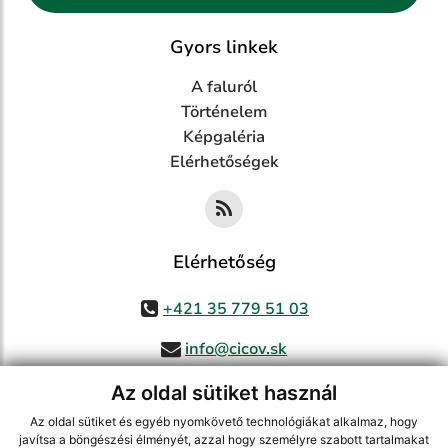
Gyors linkek
A faluról
Történelem
Képgaléria
Elérhetőségek
Elérhetőség
+421 35 779 51 03
info@cicov.sk
Az oldal sütiket használ
Az oldal sütiket és egyéb nyomkövető technológiákat alkalmaz, hogy
használja ki a legfrissebb információk követését az RSS funkcióval
,
javítsa a böngészési élményét, azzal hogy személyre szabott tartalmakat