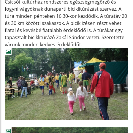
Csicsói kultúrház rendszeres egészségmegőrző és
fogyni vágyóknak dunaparti biciklitúrázást szervez. A
túra minden pénteken 16.30-kor kezdődik. A túratáv 20
és 30 km közötti szakaszok. A biciklizésen részt vehet
fiatal és kevésbé fiatalabb érdeklődő is. A túrákat egy
tapasztalt biciklitúrázó Zakál Sándor vezeti. Szeretettel
várunk minden kedves érdeklődőt.