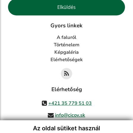
Google reCaptcha Response
Elküldés
Gyors linkek
A faluról
Történelem
Képgaléria
Elérhetőségek
Elérhetőség
+421 35 779 51 03
info@cicov.sk
Az oldal sütiket használ