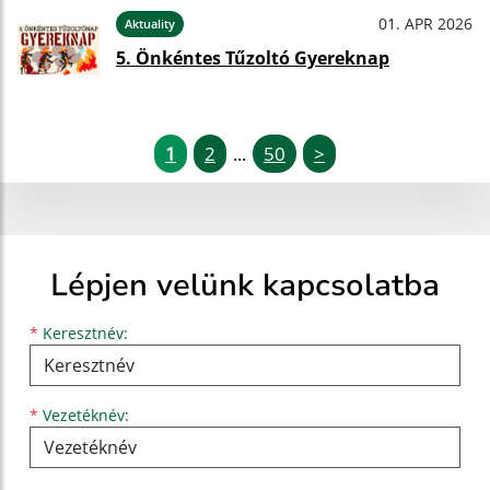
01. APR 2026
Aktuality
5. Önkéntes Tűzoltó Gyereknap
1
2
50
>
...
Lépjen velünk kapcsolatba
Keresztnév
Vezetéknév
E-mail cím
*
Keresztnév:
*
Vezetéknév: