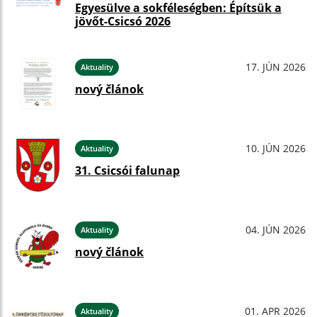
Egyesülve a sokféleségben: Építsük a
jövőt-Csicsó 2026
17. JÚN 2026
Aktuality
nový článok
10. JÚN 2026
Aktuality
31. Csicsói falunap
04. JÚN 2026
Aktuality
nový článok
01. APR 2026
Aktuality