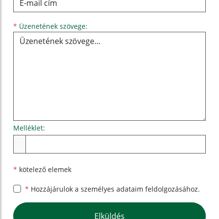
Üzenetének szövege...
*
Üzenetének szövege:
Melléklet:
Melléklet
*
kötelező elemek
*
Hozzájárulok a személyes
adataim feldolgozásához.
Google reCaptcha Response
Elküldés