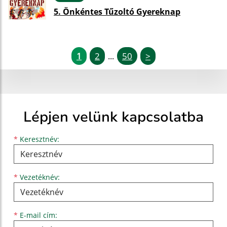
5. Önkéntes Tűzoltó Gyereknap
1
2
50
>
...
Lépjen velünk kapcsolatba
Keresztnév
Vezetéknév
E-mail cím
*
Keresztnév:
*
Vezetéknév:
*
E-mail cím: