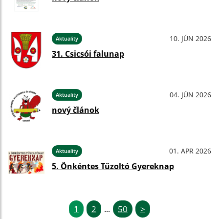
10. JÚN 2026
Aktuality
31. Csicsói falunap
04. JÚN 2026
Aktuality
nový článok
01. APR 2026
Aktuality
5. Önkéntes Tűzoltó Gyereknap
1
2
50
>
...