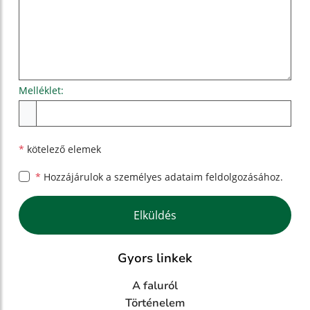
Melléklet:
Melléklet
*
kötelező elemek
*
Hozzájárulok a személyes
adataim feldolgozásához.
Google reCaptcha Response
Elküldés
Gyors linkek
A faluról
Történelem