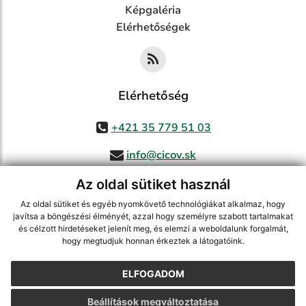
Képgaléria
Elérhetőségek
Elérhetőség
+421 35 779 51 03
info@cicov.sk
Az oldal sütiket használ
Az oldal sütiket és egyéb nyomkövető technológiákat alkalmaz, hogy
használja ki a legfrissebb információk követését az RSS funkcióval
,
javítsa a böngészési élményét, azzal hogy személyre szabott tartalmakat
és célzott hirdetéseket jelenít meg, és elemzi a weboldalunk forgalmát,
ECHELON 2 CMS rendszer (tartalomkezelő rendszer),
Honlaptérkép
,
hogy megtudjuk honnan érkeztek a látogatóink.
Internetes portál
,
webhosting
,
webex.digital, s.r.o.
,
Domain-ek
,
Domain
regisztráció
,
spoločnosť webex.digital, s.r.o.
,
Webmester
ELFOGADOM
A legutolsó frissítés időpontja:
03.08.2026
Beállítások megváltoztatása