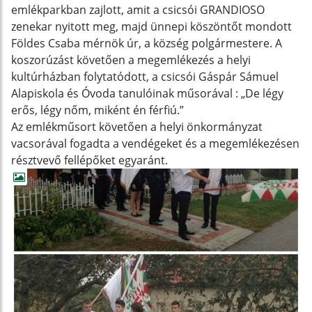
emlékparkban zajlott, amit a csicsói GRANDIOSO
zenekar nyitott meg, majd ünnepi köszöntőt mondott
Földes Csaba mérnök úr, a község polgármestere. A
koszorúzást követően a megemlékezés a helyi
kultúrházban folytatódott, a csicsói Gáspár Sámuel
Alapiskola és Óvoda tanulóinak műsorával : „De légy
erős, légy nőm, miként én férfiú.”
Az emlékműsort követően a helyi önkormányzat
vacsorával fogadta a vendégeket és a megemlékezésen
résztvevő fellépőket egyaránt.