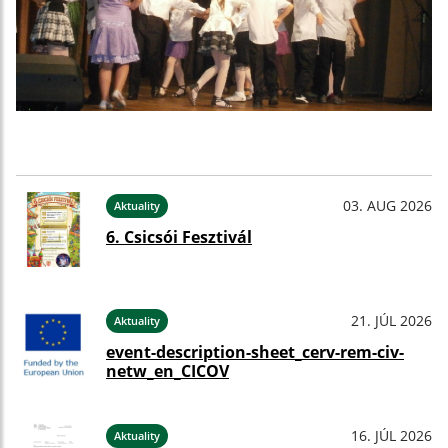
03. AUG 2026
Aktuality
6. Csicsói Fesztivál
21. JÚL 2026
Aktuality
event-description-sheet_cerv-rem-civ-
netw_en_CICOV
16. JÚL 2026
Aktuality