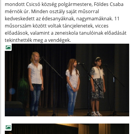
mondott Csicsó község polgármestere, Földes Csaba
mérnök úr. Minden osztály saját műsorral
kedveskedett az édesanyáknak, nagymamáknak. 11
műsorszám között voltak táncjelenetek, vicces
előadások, valamint a zeneiskola tanulóinak előadását
tekinthették meg a vendégek.