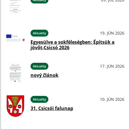
19. JÚN 2026
Aktuality
Egyesülve a sokféleségben: Építsük a
jövőt-Csicsó 2026
17. JÚN 2026
Aktuality
nový článok
10. JÚN 2026
Aktuality
31. Csicsói falunap