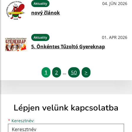
04. JÚN 2026
Aktuality
nový článok
01. APR 2026
Aktuality
5. Önkéntes Tűzoltó Gyereknap
1
2
50
>
...
Lépjen velünk kapcsolatba
Keresztnév
Vezetéknév
E-mail cím
*
Keresztnév: