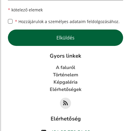
*
kötelező elemek
*
Hozzájárulok a személyes
adataim feldolgozásához.
Google reCaptcha Response
Elküldés
Gyors linkek
A faluról
Történelem
Képgaléria
Elérhetőségek
Elérhetőség