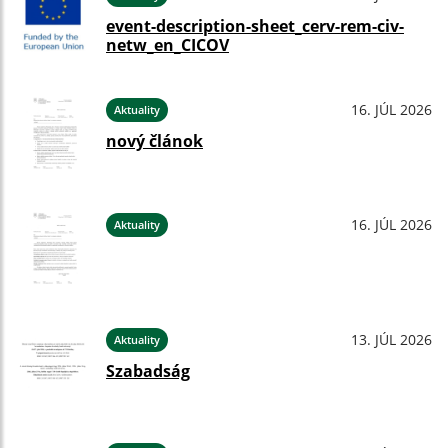
event-description-sheet_cerv-rem-civ-
netw_en_CICOV
16. JÚL 2026
Aktuality
nový článok
16. JÚL 2026
Aktuality
13. JÚL 2026
Aktuality
Szabadság