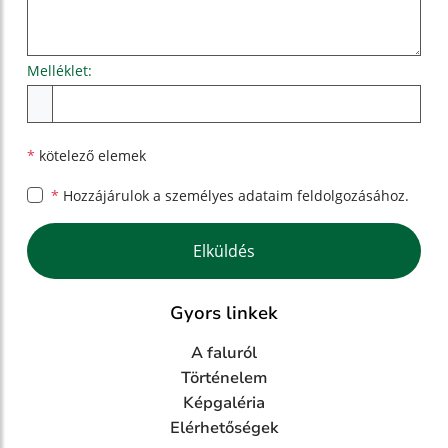
Melléklet:
Melléklet
*
kötelező elemek
*
Hozzájárulok a személyes
adataim feldolgozásához.
Google reCaptcha Response
Elküldés
Gyors linkek
A faluról
Történelem
Képgaléria
Elérhetőségek