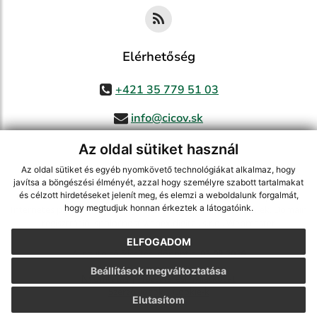
Elérhetőség
+421 35 779 51 03
info@cicov.sk
Az oldal sütiket használ
Az oldal sütiket és egyéb nyomkövető technológiákat alkalmaz, hogy
használja ki a legfrissebb információk követését az RSS funkcióval
,
javítsa a böngészési élményét, azzal hogy személyre szabott tartalmakat
ECHELON 2 CMS rendszer (tartalomkezelő rendszer),
Honlaptérkép
,
és célzott hirdetéseket jelenít meg, és elemzi a weboldalunk forgalmát,
hogy megtudjuk honnan érkeztek a látogatóink.
Internetes portál
,
webhosting
,
webex.digital, s.r.o.
,
Domain-ek
,
Domain
regisztráció
,
spoločnosť webex.digital, s.r.o.
,
Webmester
ELFOGADOM
A legutolsó frissítés időpontja:
03.08.2026
Beállítások megváltoztatása
Nyomtatás
|
Hozzáférési nyilatkozat
Szerzői jogok
|
Cookie-k
Elutasítom