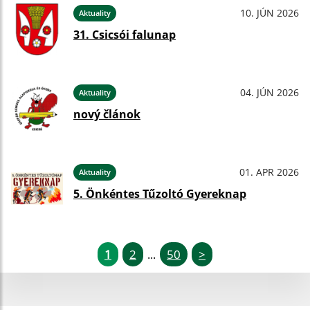
10. JÚN 2026
Aktuality
31. Csicsói falunap
04. JÚN 2026
Aktuality
nový článok
01. APR 2026
Aktuality
5. Önkéntes Tűzoltó Gyereknap
1
2
50
>
...