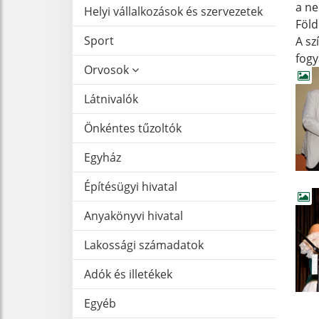
a ne
Helyi vállalkozások és szervezetek
Föld
Sport
A sz
fogy
Orvosok
Látnivalók
Önkéntes tűzoltók
Egyház
Építésügyi hivatal
Anyakönyvi hivatal
Lakossági számadatok
Adók és illetékek
Egyéb