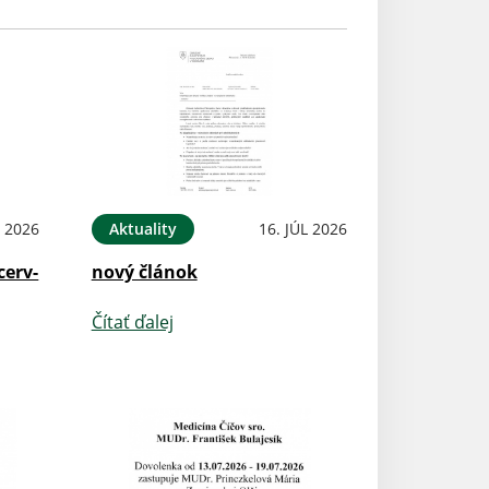
L 2026
Aktuality
16. JÚL 2026
cerv-
nový článok
Čítať ďalej