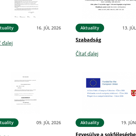
tuality
16. JÚL 2026
Aktuality
13. JÚ
Szabadság
ť ďalej
Čítať ďalej
tuality
09. JÚL 2026
Aktuality
19. JÚ
Egyesülve a sokféleségbe