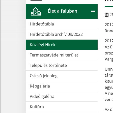
Élet a faluban
26
Hirdetőtábla
2012
ünne
Hirdetőtábla archív 09/2022
2012
Községi Hírek
Az ü
orsz
Természetvédelmi terület
Varg
Település története
Ünne
társ
Csicsó jelenleg
kitü
Képgaléria
egy
A ne
Videó galéria
vend
Kultúra
Az ü