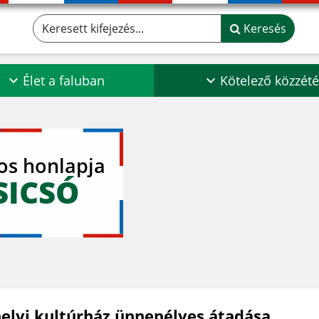
Keresett kifejezés...
Keresés
Élet a faluban
Kötelező közzété
los honlapja
SICSÓ
helyi kultúrház ünnepélyes átadása