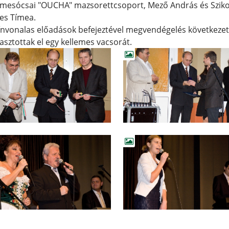
mesócsai "OUCHA" mazsorettcsoport, Mező András és Szikony
es Tímea.
ínvonalas előadások befejeztével megvendégelés következet
asztottak el egy kellemes vacsorát.