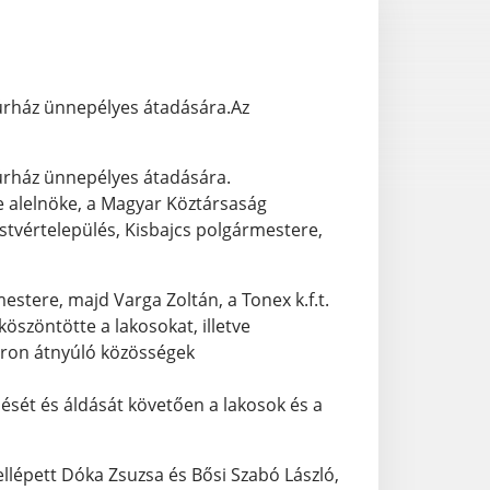
ltúrház ünnepélyes átadására.Az
ltúrház ünnepélyes átadására.
 alelnöke, a Magyar Köztársaság
stvértelepülés, Kisbajcs polgármestere,
tere, majd Varga Zoltán, a Tonex k.f.t.
öszöntötte a lakosokat, illetve
áron átnyúló közösségek
lését és áldását követően a lakosok és a
lépett Dóka Zsuzsa és Bősi Szabó László,