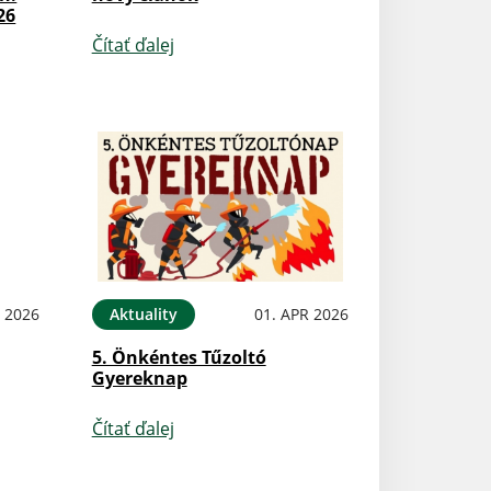
26
Čítať ďalej
N 2026
Aktuality
01. APR 2026
5. Önkéntes Tűzoltó
Gyereknap
Čítať ďalej