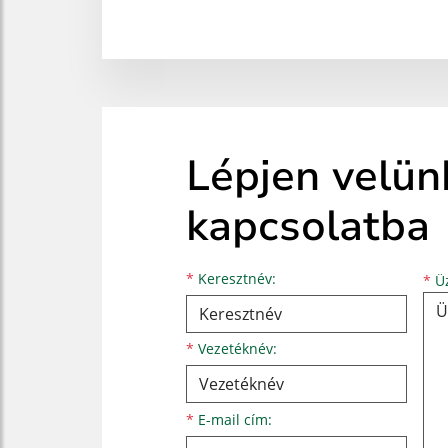
Lépjen velün
kapcsolatba
Keresztnév
Vezetéknév
E-mail cím
*
Keresztnév:
*
Üz
*
Vezetéknév:
*
E-mail cím: