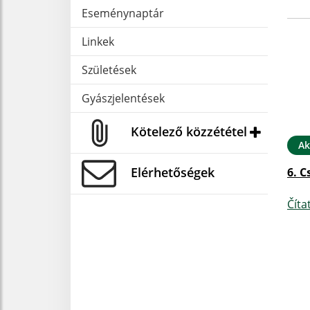
Eseménynaptár
Linkek
Születések
Gyászjelentések
Kötelező közzététel
Ak
Elérhetőségek
6. C
Číta