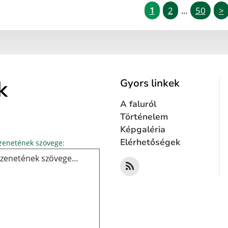
1
2
50
>
...
k
Gyors linkek
A faluról
Történelem
Képgaléria
Üzenetének szövege...
Elérhetőségek
enetének szövege: