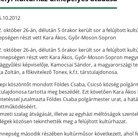
.10.2012
. október 26-án, délután 5 órakor került sor a felújított ku
pségen részt vett Kara Ákos, Győr-Moson-Sopron
. október 26-án, délután 5 órakor került sor a felújított ku
nnepségen részt vett Kara Ákos, Győr-Moson-Sopron megye
ággyűlési képviselője, Kamocsai Sándor, a magyarországi te
a Zoltán, a főkivitelező Tonex, k.f.t. társtulajdonosa.
pi köszöntőt mondott Földes Csaba, Csicsó község polgármes
tulajdonosa tartotta meg beszédét. Ezt követően Kara Ákos k
ntetéssel jutalmazta Földes Csaba polgármester urat, a hat
üttműködéséért.
mzeti szalag átvágását, illetve az egyházi méltóságok szente
égek közösen tekinthették meg a felújított kultúrhazat.
nnepség második részében kultúrműsor következett, ahol fel