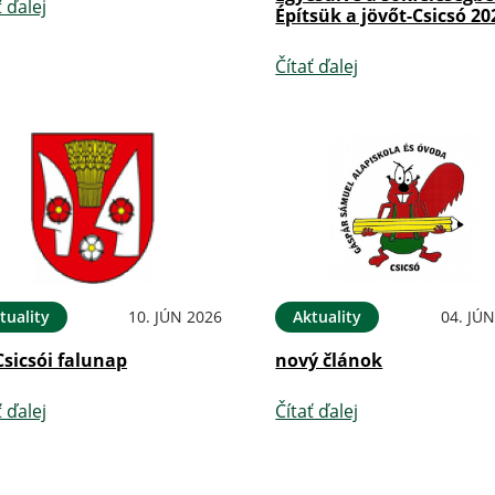
ť ďalej
Építsük a jövőt-Csicsó 20
Čítať ďalej
tuality
10. JÚN 2026
Aktuality
04. JÚ
Csicsói falunap
nový článok
ť ďalej
Čítať ďalej