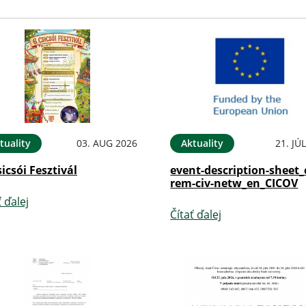
tuality
03. AUG 2026
Aktuality
21. JÚ
sicsói Fesztivál
event-description-sheet_
rem-civ-netw_en_CICOV
ť ďalej
Čítať ďalej