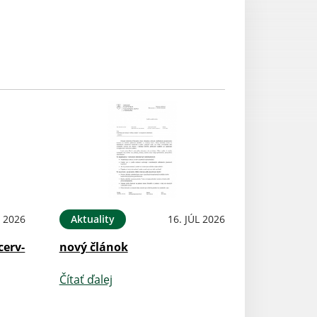
L 2026
Aktuality
16. JÚL 2026
cerv-
nový článok
Čítať ďalej