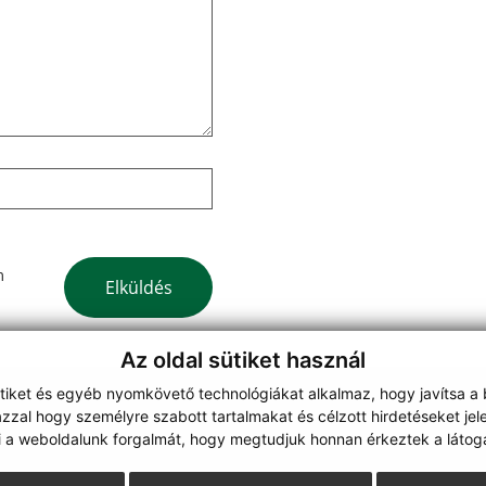
Google reCaptcha Response
m
Elküldés
Az oldal sütiket használ
ütiket és egyéb nyomkövető technológiákat alkalmaz, hogy javítsa a
zzal hogy személyre szabott tartalmakat és célzott hirdetéseket jel
webdesign
|
i a weboldalunk forgalmát, hogy megtudjuk honnan érkeztek a látoga