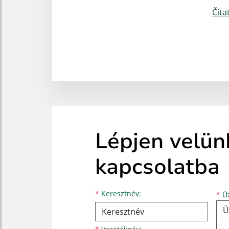
Číta
Lépjen velün
kapcsolatba
Keresztnév
Vezetéknév
E-mail cím
*
Keresztnév:
*
Üz