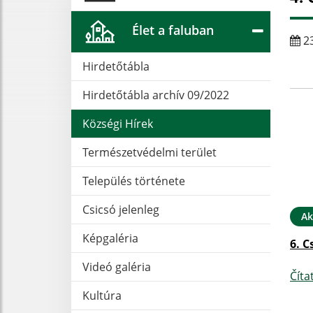
Élet a faluban
23
Hirdetőtábla
Hirdetőtábla archív 09/2022
Községi Hírek
Természetvédelmi terület
Település története
Csicsó jelenleg
Ak
Képgaléria
6. C
Videó galéria
Číta
Kultúra