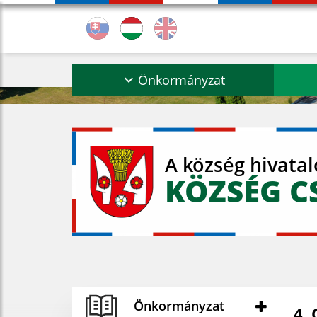
Önkormányzat
A község hivata
KÖZSÉG C
Önkormányzat
4.