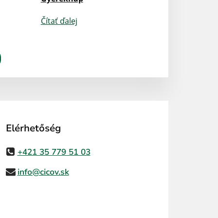
Čítať ďalej
Elérhetőség
+421 35 779 51 03
info@cicov.sk