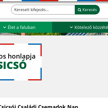
Keresett kifejezés...
Keresés
Élet a faluban
Kötelező közzété
los honlapja
SICSÓ
 Csicsói Családi Csemadok Nap