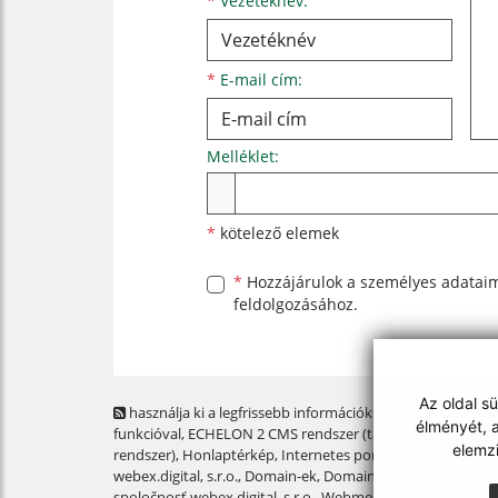
*
Vezetéknév:
*
E-mail cím:
Melléklet:
Melléklet
*
kötelező elemek
*
Hozzájárulok a személyes
adatai
feldolgozásához.
Az oldal s
használja ki a legfrissebb információk követését az RSS
élményét, a
funkcióval
, ECHELON 2 CMS rendszer (tartalomkezelő
elemz
rendszer),
Honlaptérkép
,
Internetes portál
,
webhosting
,
webex.digital, s.r.o.
,
Domain-ek
,
Domain regisztráció
,
spoločnosť webex.digital, s.r.o.
,
Webmester