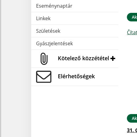
Eseménynaptár
Ak
Linkek
Születések
Číta
Gyászjelentések
Kötelező közzététel
Elérhetőségek
Ak
31. 