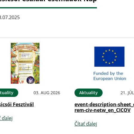
.07.2025
tuality
03. AUG 2026
Aktuality
21. JÚ
sicsói Fesztivál
event-description-sheet_
rem-civ-netw_en_CICOV
ť ďalej
Čítať ďalej