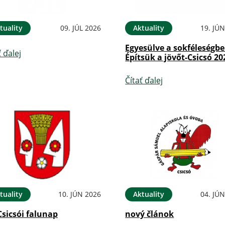
tuality
09. JÚL 2026
Aktuality
19. JÚ
Egyesülve a sokféleségbe
ť ďalej
Építsük a jövőt-Csicsó 20
Čítať ďalej
tuality
10. JÚN 2026
Aktuality
04. JÚ
Csicsói falunap
nový článok