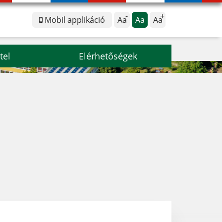
Mobil applikáció
Aa
Aa
Aa
tel
Elérhetőségek