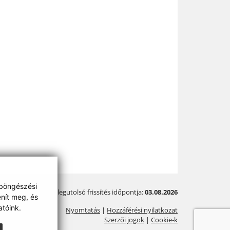
 böngészési
A legutolsó frissítés időpontja:
03.08.2026
enít meg, és
tóink.
Nyomtatás
|
Hozzáférési nyilatkozat
Szerzői jogok
|
Cookie-k