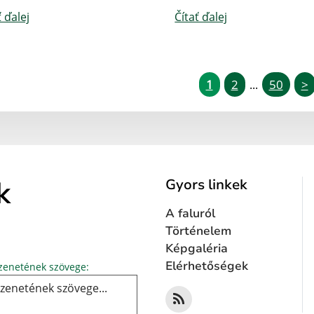
ť ďalej
Čítať ďalej
1
2
50
>
...
k
Gyors linkek
A faluról
Történelem
Képgaléria
Üzenetének szövege...
Elérhetőségek
enetének szövege: