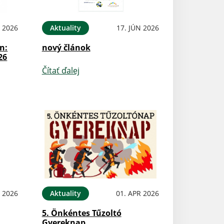
N 2026
Aktuality
17. JÚN 2026
n:
nový článok
26
Čítať ďalej
N 2026
Aktuality
01. APR 2026
5. Önkéntes Tűzoltó
Gyereknap