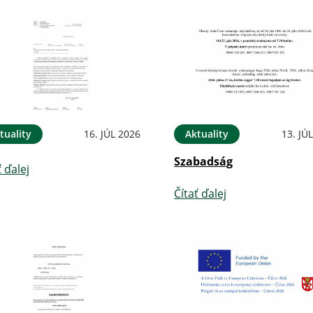
tuality
16. JÚL 2026
Aktuality
13. JÚ
Szabadság
ť ďalej
Čítať ďalej