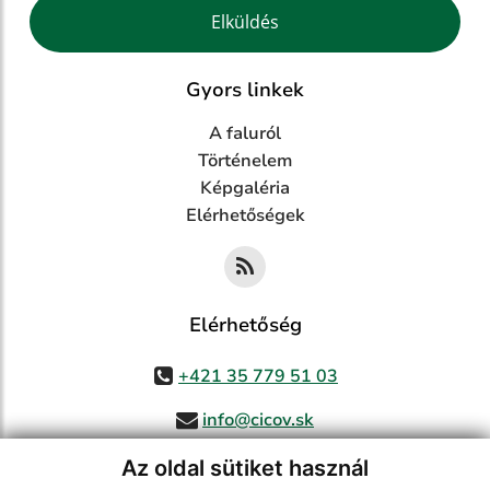
Google reCaptcha Response
Elküldés
Gyors linkek
A faluról
Történelem
Képgaléria
Elérhetőségek
Elérhetőség
+421 35 779 51 03
info@cicov.sk
Az oldal sütiket használ