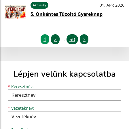
01. APR 2026
Aktuality
5. Önkéntes Tűzoltó Gyereknap
1
2
50
>
...
Lépjen velünk kapcsolatba
Keresztnév
Vezetéknév
E-mail cím
*
Keresztnév:
*
Vezetéknév: