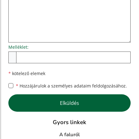
Melléklet:
Melléklet
*
kötelező elemek
*
Hozzájárulok a személyes
adataim feldolgozásához.
Google reCaptcha Response
Elküldés
Gyors linkek
A faluról