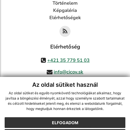
Történelem
Képgaléria
Elérhetőségek
Elérhetőség
+421 35 779 51 03
info@cicov.sk
Az oldal sütiket használ
Az oldal sütiket és egyéb nyomkövető technológiákat alkalmaz, hogy
használja ki a legfrissebb információk követését az RSS funkcióval
,
javítsa a böngészési élményét, azzal hogy személyre szabott tartalmakat
ECHELON 2 CMS rendszer (tartalomkezelő rendszer),
Honlaptérkép
,
és célzott hirdetéseket jelenít meg, és elemzi a weboldalunk forgalmát,
hogy megtudjuk honnan érkeztek a látogatóink.
Internetes portál
,
webhosting
,
webex.digital, s.r.o.
,
Domain-ek
,
Domain
regisztráció
,
spoločnosť webex.digital, s.r.o.
,
Webmester
ELFOGADOM
A legutolsó frissítés időpontja:
03.08.2026