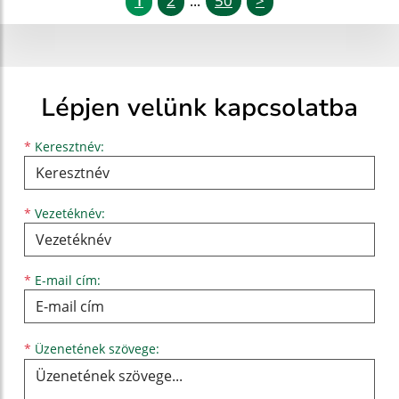
1
2
50
>
...
Lépjen velünk kapcsolatba
Keresztnév
Vezetéknév
E-mail cím
*
Keresztnév:
*
Vezetéknév:
*
E-mail cím:
Üzenetének szövege...
*
Üzenetének szövege: