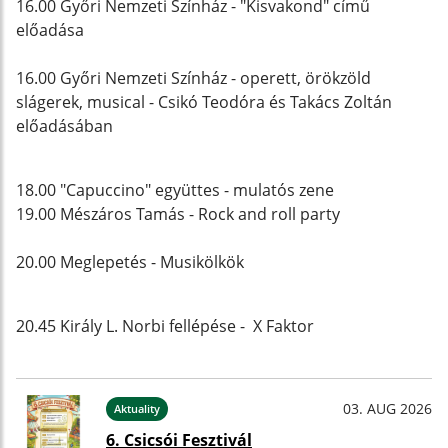
16.00 Győri Nemzeti Színház - "Kisvakond" című
előadása
16.00 Győri Nemzeti Színház - operett, örökzöld
slágerek, musical - Csikó Teodóra és Takács Zoltán
előadásában
18.00 "Capuccino" együttes - mulatós zene
19.00 Mészáros Tamás - Rock and roll party
20.00 Meglepetés - Musikölkök
20.45 Király L. Norbi fellépése - X Faktor
03. AUG 2026
Aktuality
6. Csicsói Fesztivál