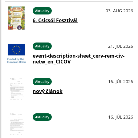
03. AUG 2026
Aktuality
6. Csicsói Fesztivál
21. JÚL 2026
Aktuality
event-description-sheet_cerv-rem-civ-
netw_en_CICOV
16. JÚL 2026
Aktuality
nový článok
16. JÚL 2026
Aktuality