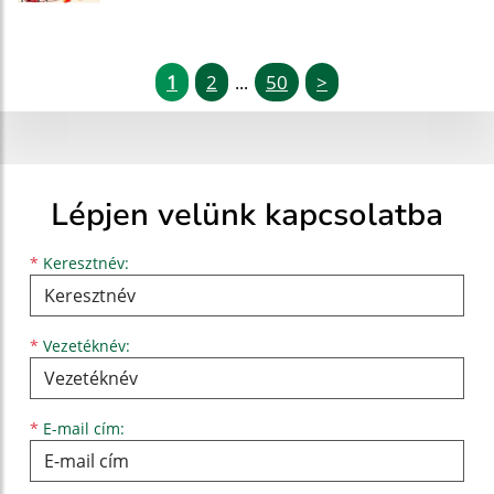
1
2
50
>
...
Lépjen velünk kapcsolatba
Keresztnév
Vezetéknév
E-mail cím
*
Keresztnév:
*
Vezetéknév:
*
E-mail cím: