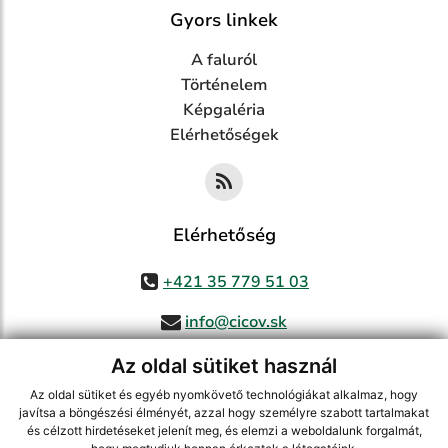
Gyors linkek
A faluról
Történelem
Képgaléria
Elérhetőségek
Elérhetőség
+421 35 779 51 03
info@cicov.sk
Az oldal sütiket használ
Az oldal sütiket és egyéb nyomkövető technológiákat alkalmaz, hogy
használja ki a legfrissebb információk követését az RSS funkcióval
,
javítsa a böngészési élményét, azzal hogy személyre szabott tartalmakat
ECHELON 2 CMS rendszer (tartalomkezelő rendszer),
Honlaptérkép
,
és célzott hirdetéseket jelenít meg, és elemzi a weboldalunk forgalmát,