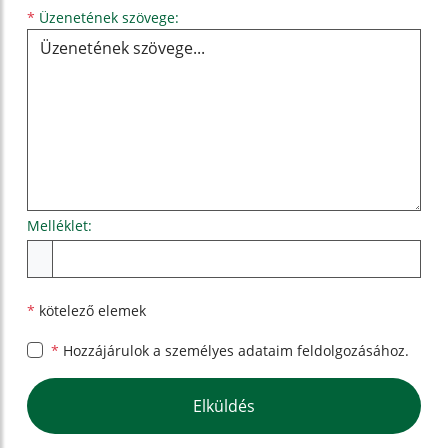
Üzenetének szövege...
*
Üzenetének szövege:
Melléklet:
Melléklet
*
kötelező elemek
*
Hozzájárulok a személyes
adataim feldolgozásához.
Google reCaptcha Response
Elküldés