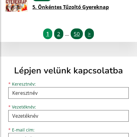
5. Önkéntes Tűzoltó Gyereknap
1
2
50
>
...
Lépjen velünk kapcsolatba
Keresztnév
Vezetéknév
E-mail cím
*
Keresztnév:
*
Vezetéknév:
*
E-mail cím: