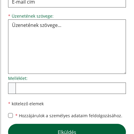
Üzenetének szövege...
*
Üzenetének szövege:
Melléklet:
Melléklet
*
kötelező elemek
*
Hozzájárulok a személyes
adataim feldolgozásához.
Google reCaptcha Response
Elküldés