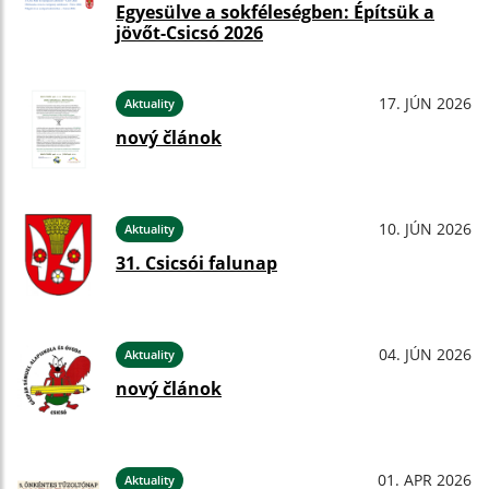
Egyesülve a sokféleségben: Építsük a
jövőt-Csicsó 2026
17. JÚN 2026
Aktuality
nový článok
10. JÚN 2026
Aktuality
31. Csicsói falunap
04. JÚN 2026
Aktuality
nový článok
01. APR 2026
Aktuality