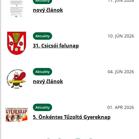
17. JÚN 2026
Aktuality
nový článok
10. JÚN 2026
Aktuality
31. Csicsói falunap
04. JÚN 2026
Aktuality
nový článok
01. APR 2026
Aktuality
5. Önkéntes Tűzoltó Gyereknap