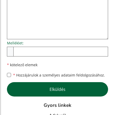
Melléklet:
Melléklet
*
kötelező elemek
*
Hozzájárulok a személyes
adataim feldolgozásához.
Google reCaptcha Response
Elküldés
Gyors linkek