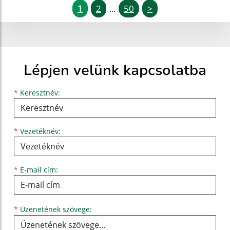
1
2
50
>
...
Lépjen velünk kapcsolatba
Keresztnév
Vezetéknév
E-mail cím
*
Keresztnév:
*
Vezetéknév:
*
E-mail cím:
Üzenetének szövege...
*
Üzenetének szövege: