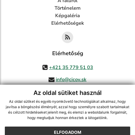
A faluról
Történelem
Képgaléria
Elérhetőségek
Elérhetőség
+421 35 779 51 03
info@cicov.sk
Az oldal sütiket használ
Az oldal sütiket és egyéb nyomkövető technológiákat alkalmaz, hogy
használja ki a legfrissebb információk követését az RSS funkcióval
,
javítsa a böngészési élményét, azzal hogy személyre szabott tartalmakat
ECHELON 2 CMS rendszer (tartalomkezelő rendszer),
Honlaptérkép
,
és célzott hirdetéseket jelenít meg, és elemzi a weboldalunk forgalmát,
hogy megtudjuk honnan érkeztek a látogatóink.
Internetes portál
,
webhosting
,
webex.digital, s.r.o.
,
Domain-ek
,
Domain
regisztráció
,
spoločnosť webex.digital, s.r.o.
,
Webmester
ELFOGADOM