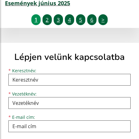
Események június 2025
1
2
3
4
5
6
>
Lépjen velünk kapcsolatba
Keresztnév
Vezetéknév
E-mail cím
*
Keresztnév:
*
Vezetéknév:
*
E-mail cím: