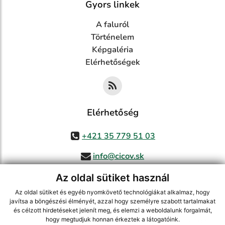
Gyors linkek
A faluról
Történelem
Képgaléria
Elérhetőségek
Elérhetőség
+421 35 779 51 03
info@cicov.sk
Az oldal sütiket használ
Az oldal sütiket és egyéb nyomkövető technológiákat alkalmaz, hogy
használja ki a legfrissebb információk követését az RSS funkcióval
,
javítsa a böngészési élményét, azzal hogy személyre szabott tartalmakat
és célzott hirdetéseket jelenít meg, és elemzi a weboldalunk forgalmát,
ECHELON 2 CMS rendszer (tartalomkezelő rendszer),
Honlaptérkép
,
hogy megtudjuk honnan érkeztek a látogatóink.
Internetes portál
,
webhosting
,
webex.digital, s.r.o.
,
Domain-ek
,
Domain