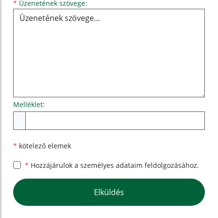
Üzenetének szövege...
*
Üzenetének szövege:
Melléklet:
Melléklet
*
kötelező elemek
*
Hozzájárulok a személyes
adataim feldolgozásához.
Google reCaptcha Response
Elküldés