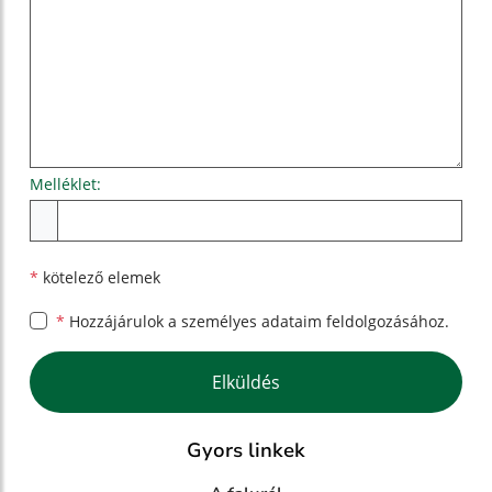
Melléklet:
Melléklet
*
kötelező elemek
*
Hozzájárulok a személyes
adataim feldolgozásához.
Google reCaptcha Response
Elküldés
Gyors linkek