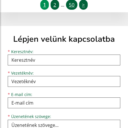
1
2
50
>
...
Lépjen velünk kapcsolatba
Keresztnév
Vezetéknév
E-mail cím
*
Keresztnév:
*
Vezetéknév:
*
E-mail cím:
Üzenetének szövege...
*
Üzenetének szövege: