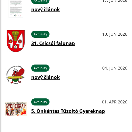
17. JÚN 2026
Aktuality
nový článok
10. JÚN 2026
Aktuality
31. Csicsói falunap
04. JÚN 2026
Aktuality
nový článok
01. APR 2026
Aktuality
5. Önkéntes Tűzoltó Gyereknap