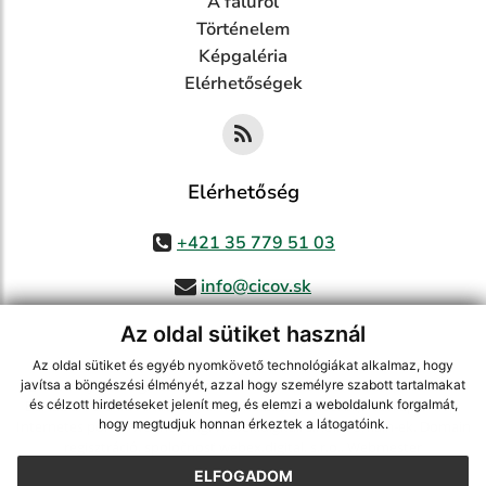
A faluról
Történelem
Képgaléria
Elérhetőségek
Elérhetőség
+421 35 779 51 03
info@cicov.sk
Az oldal sütiket használ
Az oldal sütiket és egyéb nyomkövető technológiákat alkalmaz, hogy
használja ki a legfrissebb információk követését az RSS funkcióval
,
javítsa a böngészési élményét, azzal hogy személyre szabott tartalmakat
ECHELON 2 CMS rendszer (tartalomkezelő rendszer),
Honlaptérkép
,
és célzott hirdetéseket jelenít meg, és elemzi a weboldalunk forgalmát,
hogy megtudjuk honnan érkeztek a látogatóink.
Internetes portál
,
webhosting
,
webex.digital, s.r.o.
,
Domain-ek
,
Domain
regisztráció
,
spoločnosť webex.digital, s.r.o.
,
Webmester
ELFOGADOM